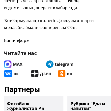
ҡотҡарыусылар юлланған», — тиелә
ведомствоның оператив хәбәрендә.
Ҡотҡарыусылар пилотһыҙ осоусы аппарат
менән биләмәне тикшереп сыҡҡан.
Башинформ.
Читайте нас
Партнеры
Фотобанк
Рубрика "Еда и
журналистов РБ
напитки"