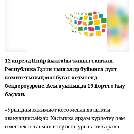
12 апрелдә Инйәр йылғаһы ҡапыл ташҡан.
Республика Ғәҙәттән тыш хәлдәр буйынса дәүләт
комитетының матбуғат хеҙмәтендә
белдереүҙәренсә, Асы ауылында 19 йортто һыу
баҫҡан.
«Урындағы хакимиәт көсө менән халыҡты
эвакуациялайҙар. Халыҡҡа ярҙам күрһәтеү һәм
именлекте тәьмин итеү өсөн урынға тиҙ арала