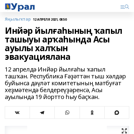
Яңылыҡтар
12 АПРЕЛЯ 2021, 08:50
Инйәр йылғаһының ҡапыл
ташыуы арҡаһында Асы
ауылы халҡын
эвакуациялана
12 апрелдә Инйәр йылғаһы ҡапыл
ташҡан. Республика Ғәҙәттән тыш хәлдәр
буйынса дәүләт комитетының матбуғат
хеҙмәтендә белдереүҙәренсә, Асы
ауылында 19 йортто һыу баҫҡан.