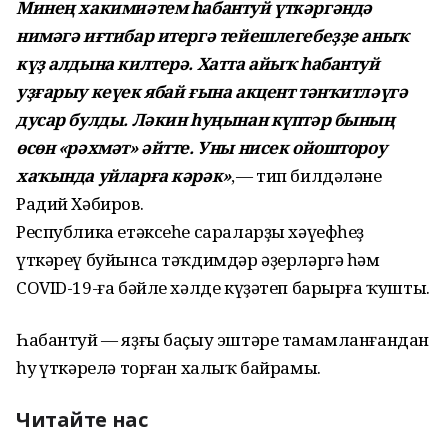
Минең хакимиәтем һабантуй үткәргәндә
нимәгә иғтибар итергә тейешлегебеҙҙе аныҡ
күҙ алдына килтерә. Хатта айыҡ һабантуй
уҙғарыу кеүек ябай ғына акцент тәнҡитләүгә
дусар булды. Ләкин һуңынан күптәр бының
өсөн «рәхмәт» әйтте. Уны нисек ойоштороу
хаҡында уйларға кәрәк»
, — тип билдәләне
Радий Хәбиров.
Республика етәксеһе сараларҙы хәүефһеҙ
үткәреү буйынса тәҡдимдәр әҙерләргә һәм
COVID-19-ға бәйле хәлде күҙәтеп барырға ҡушты.
Һабантуй — яҙғы баҫыу эштәре тамамланғандан
һуң үткәрелә торған халыҡ байрамы.
Читайте нас