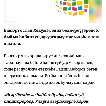
Башҡортостан Хөкүмәтендә белдереүҙәренсә,
быйыл һабантуйҙар уҙғарыу мәсьәләһе әлегә
асыҡ ҡала.
Былтыр яңы коронавирус инфекцияһының
таралыуына бәйле һабантуйҙар үткәрмәнек,
тине республика етәксеһе Радий Хәбиров бөгөн
оператив кәңәшмәлә. Быйыл иһә барыһы ла
эпидемиологик хәлдең нисек булыуына ҡарай.
«Әгәр бөтәһе лә һәйбәт булһа, һабантуй
ойошторорбоҙ. Уларға әҙерләнергә кәрәк.