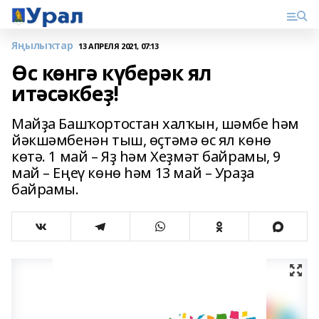
Яңылыҡтар
13 АПРЕЛЯ 2021, 07:13
Өс көнгә күберәк ял
итәсәкбеҙ!
Майҙа Башҡортостан халҡын, шәмбе һәм
йәкшәмбенән тыш, өҫтәмә өс ял көнө
көтә. 1 май – Яҙ һәм Хеҙмәт байрамы, 9
май – Еңеү көнө һәм 13 май – Ураҙа
байрамы.