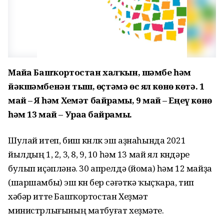
Майҙа Башҡортостан халҡын, шәмбе һәм
йәкшәмбенән тыш, өҫтәмә өс ял көнө көтә. 1
май – Яҙ һәм Хеҙмәт байрамы, 9 май – Еңеү көнө
һәм 13 май – Ураҙа байрамы.
Шулай итеп, биш көнлөк эш аҙнаһында 2021
йылдың 1, 2, 3, 8, 9, 10 һәм 13 май ял көндәре
булып иҫәпләнә. 30 апрелдә (йома) һәм 12 майҙа
(шаршамбы) эш көнө бер сәғәткә ҡыҫҡара, тип
хәбәр итте Башҡортостан Хеҙмәт
министрлығының матбуғат хеҙмәте.