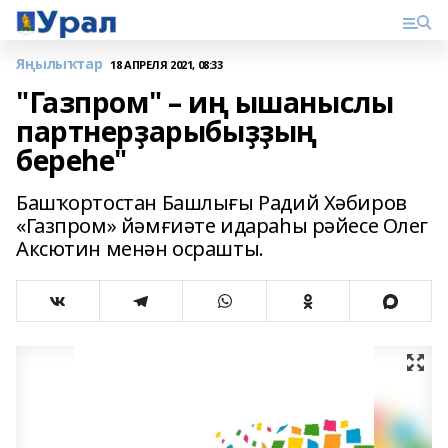
Яңылыҡтар
18 АПРЕЛЯ 2021, 08:33
"Газпром" – иң ышаныслы
партнерҙарыбыҙҙың
береһе"
Башҡортостан Башлығы Радий Хәбиров
«Газпром» йәмғиәте идараһы рәйесе Олег
Аксютин менән осрашты.