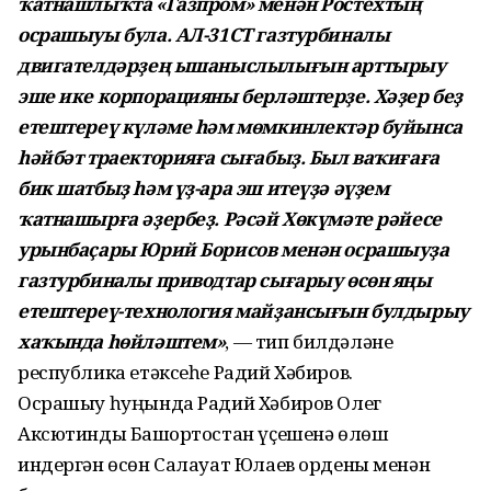
ҡатнашлыҡта «Газпром» менән Ростехтың
осрашыуы була. АЛ-31СТ газтурбиналы
двигателдәрҙең ышаныслылығын арттырыу
эше ике корпорацияны берләштерҙе. Хәҙер беҙ
етештереү күләме һәм мөмкинлектәр буйынса
һәйбәт траекторияға сығабыҙ. Был ваҡиғаға
бик шатбыҙ һәм үҙ-ара эш итеүҙә әүҙем
ҡатнашырға әҙербеҙ. Рәсәй Хөкүмәте рәйесе
урынбаҫары Юрий Борисов менән осрашыуҙа
газтурбиналы приводтар сығарыу өсөн яңы
етештереү-технология майҙансығын булдырыу
хаҡында һөйләштем»
, — тип билдәләне
республика етәксеһе Радий Хәбиров.
Осрашыу һуңында Радий Хәбиров Олег
Аксютинды Башҡортостан үҫешенә өлөш
индергән өсөн Салауат Юлаев ордены менән