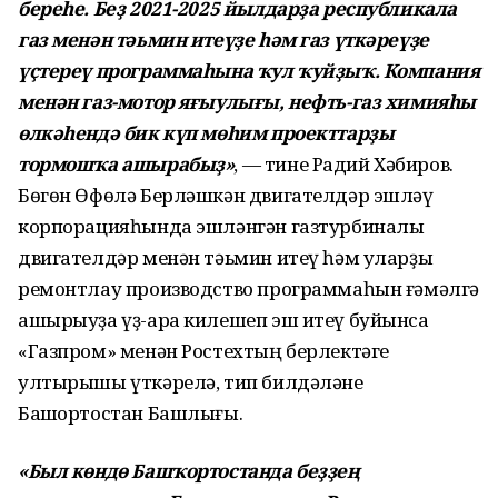
береһе. Беҙ 2021-2025 йылдарҙа республикала
газ менән тәьмин итеүҙе һәм газ үткәреүҙе
үҫтереү программаһына ҡул ҡуйҙыҡ. Компания
менән газ-мотор яғыулығы, нефть-газ химияһы
өлкәһендә бик күп мөһим проекттарҙы
тормошҡа ашырабыҙ»
, — тине Радий Хәбиров.
Бөгөн Өфөлә Берләшкән двигателдәр эшләү
корпорацияһында эшләнгән газтурбиналы
двигателдәр менән тәьмин итеү һәм уларҙы
ремонтлау производство программаһын ғәмәлгә
ашырыуҙа үҙ-ара килешеп эш итеү буйынса
«Газпром» менән Ростехтың берлектәге
ултырышы үткәрелә, тип билдәләне
Башҡортостан Башлығы.
«Был көндө Башҡортостанда беҙҙең