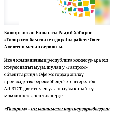
Башҡортостан Башлығы Радий Хәбиров
«Газпром» йәмғиәте идараһы рәйесе Олег
Аксютин менән осрашты.
Ике яҡ компанияның республика менән үҙ-ара эш
итеүен нығытыуҙы, шулай уҡ «Газпром»
объекттарында Өфө моторҙар эшләү
производство берекмәһендә етештерелгән
АЛ-31СТ двигателен ҡулланыуҙы киңәйтеү
мөмкинлектәрен тикшерҙе.
«Газпром» – иң ышаныслы партнерҙарыбыҙҙың