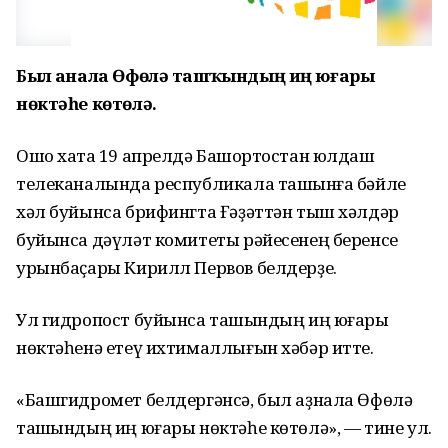
Был аҙнала Өфөлә ташҡындың иң юғары
нөктәһе көтөлә.
Ошо хаҡта 19 апрелдә Башҡортостан юлдаш
телеканалында республикала ташҡынға бәйле
хәл буйынса брифингта Ғәҙәттән тыш хәлдәр
буйынса дәүләт комитеты рәйесенең беренсе
урынбаҫары Кирилл Первов белдерҙе.
Ул гидропост буйынса ташҡындың иң юғары
нөктәһенә етеү ихтималлығын хәбәр итте.
«Башгидромет белдергәнсә, был аҙнала Өфөлә
ташҡындың иң юғары нөктәһе көтөлә», — тине ул.