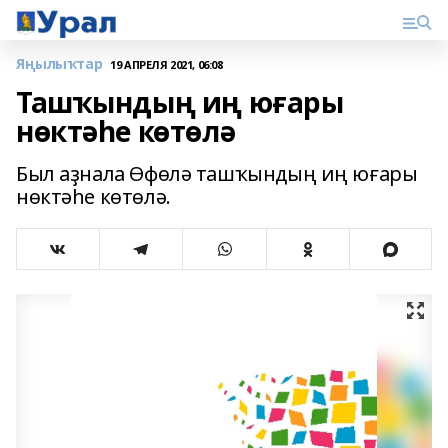
Яңылыҡтар
19 АПРЕЛЯ 2021, 06:08
Ташҡындың иң юғары
нөктәһе көтөлә
Был аҙнала Өфөлә ташҡындың иң юғары
нөктәһе көтөлә.