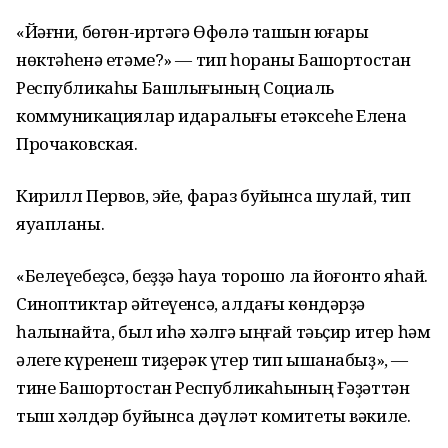
«Йәғни, бөгөн-иртәгә Өфөлә ташҡын юғары
нөктәһенә етәме?» — тип һораны Башҡортостан
Республикаһы Башлығының Социаль
коммуникациялар идаралығы етәксеһе Елена
Прочаковская.
Кирилл Первов, эйе, фараз буйынса шулай, тип
яуапланы.
«Белеүебеҙсә, беҙҙә һауа торошо ла йоғонто яһай.
Синоптиктар әйтеүенсә, алдағы көндәрҙә
һалҡынайта, был иһә хәлгә ыңғай тәьҫир итер һәм
әлеге күренеш тиҙерәк үтер тип ышанабыҙ», —
тине Башҡортостан Республикаһының Ғәҙәттән
тыш хәлдәр буйынса дәүләт комитеты вәкиле.