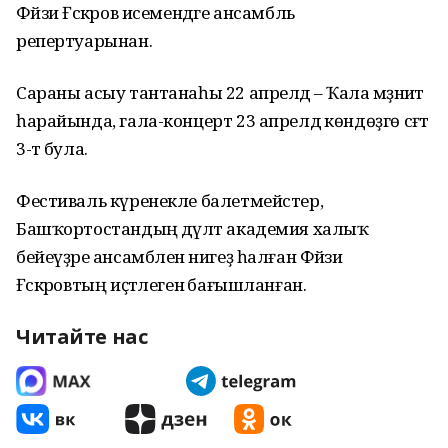
Фәйзи Ғәскәров исемендәге ансамбль
репертуарынан.
Сараны асыу тантанаһы 22 апрелдә – Ҡала мәҙәниәт
һарайында, гала-концерт 23 апрелдә көндөҙгө сәғәт
3-тә була.
Фестиваль күренекле балетмейстер,
Башҡортостандың дәүләт академия халыҡ
бейеүҙәре ансамбленә нигеҙ һалған Фәйзи
Ғәскәровтың иҫтәлегенә бағышланған.
Читайте нас