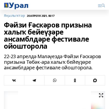
Яңылыҡтар
20 АПРЕЛЯ 2021, 06:17
Фәйзи Ғәскәров призына
халыҡ бейеүҙәре
ансамблдәре фестивале
ойошторола
22-23 апрелдә Мәләүездә Фәйзи Ғәскәров
призына Төбәк-ара халыҡ бейеүҙәре
ансамблдәре фестивале ойошторола.