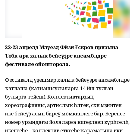
22-23 апрелдә Мәләүездә Фәйзи Ғәскәров призына
Төбәк-ара халыҡ бейеүҙәре ансамблдәре
фестивале ойошторола.
Фестивалдә үҙешмәкәр халыҡ бейеүҙәре ансамблдәре
ҡатнаша (ҡатнашыусыларға 14 йәш тулған
булырға тейеш). Коллективтарҙың
хореографияны, артислыҡ һәләтен, сәхнә мәҙәниәтен
ике бейеүҙә асып биреү мөмкинлеге бар. Беренсе
номер урындағы йолаларға нигеҙләнеп күрһәтелһә,
икенсеһе – коллектив етәксеһе ҡарамағына йәки