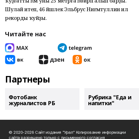
ҡуҙғатты һәм уны 25 метрға һөйрәп алып барҙы.
Шулай итеп, 46 йәшлек Эльбрус Ниғмәтуллин ил
рекорды ҡуйҙы.
Читайте нас
Партнеры
Фотобанк
Рубрика "Еда и
журналистов РБ
напитки"
© 2020-2026 Сайт издания "Урал" Копирование информации
сайта разрешено только с письменного согласия