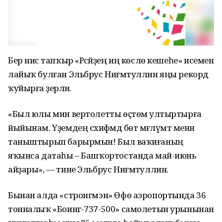
Бер нисә тапҡыр «Рәсәйҙең иң көслө кешеһе» исеменә
лайыҡ булған Эльбрус Ниғмәтуллин яңы рекорд
ҡуйырға әҙерләнә.
«Был юлы мин вертолетты өҫтөмә ултыртырға
йыйынам. Үҙемдең сәхифәмдә бөтә мәғлүмәт менән
таныштырып барырмын! Был ваҡиғаның
яҡынса датаһы – Башҡортостанда май-июнь
айҙары», — тине Эльбрус Ниғмәтуллин.
Бынан алда «стронгмэн» Өфө аэропортында 36
тонналыҡ «Боинг-737-500» самолетын урынынан