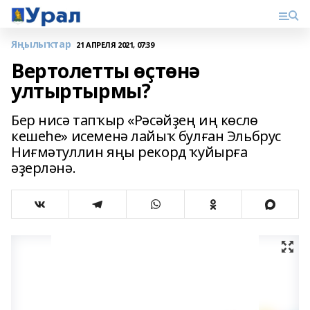
Яңылыҡтар
21 АПРЕЛЯ 2021, 07:39
Вертолетты өҫтөнә
ултыртырмы?
Бер нисә тапҡыр «Рәсәйҙең иң көслө
кешеһе» исеменә лайыҡ булған Эльбрус
Ниғмәтуллин яңы рекорд ҡуйырға
әҙерләнә.