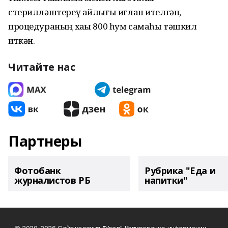
стерилләштереү айлығы иғлан ителгән,
процедураның хаҡы 800 һум самаһы тәшкил
иткән.
Читайте нас
Партнеры
Фотобанк
Рубрика "Еда и
журналистов РБ
напитки"