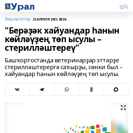
Яңылыҡтар
22 АПРЕЛЯ 2021, 08:36
"Берәҙәк хайуандар һанын
көйләүҙең төп ысулы –
стерилләштереү"
Башҡортостанда ветеринарҙар эттәрҙе
стерилләштерергә саҡырҙы, сөнки был –
хайуандар һанын көйләүҙең төп ысулы.