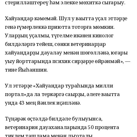
стерилләштереү һәм элекке мөхиткә сығарыу.
Хайуандар кәмемәй. Шул уҡ ваҡытта уҫал эттәрҙе
генә ғүмерлеккә приютта тоторға мөмкин.
Уларҙың уҫалмы, түгелме икәнен кинолог
билдәләргә тейеш, сөнки ветеринарҙар
хайуандарҙы дауалау менән шөғөлләнә, юғары
уҡыу йорттарында психик сирҙәрҙе өйрәнмәй», —
тине Йыһаншин.
Ул эттәрҙе «Хайуандар тураһында милли
портал»да ла теркәргә саҡырҙы, әлеге ваҡытта
унда 43 мең йәнлек иҫәпләнә.
Түңәрәк өҫтәлдә билдәле булыуынса,
ветеринария дауаханаларында 50 процентҡа
тиклем ташлама менән льготалы