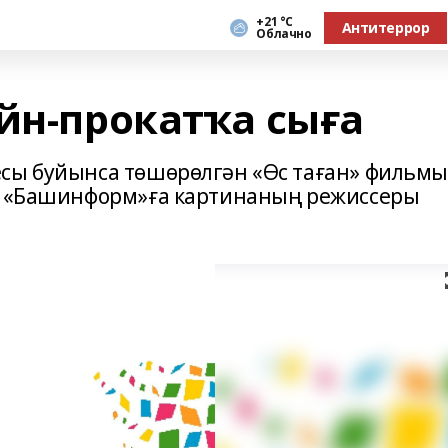
+21 °С
Антитеррор
Облачно
йн-прокатҡа сыға
есы буйынса төшөрөлгән «Өс таған» фильм
та «Башинформ»ға картинаның режиссеры