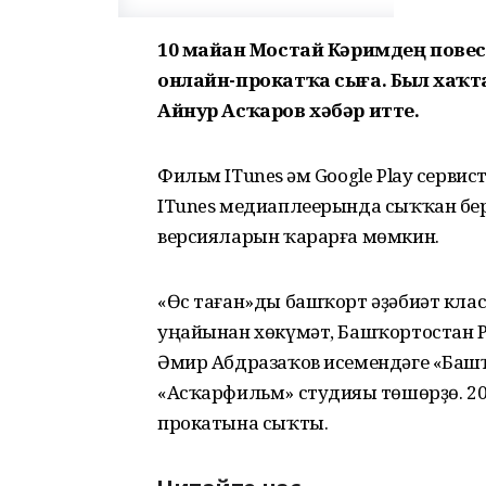
10 майҙан Мостай Кәримдең пове
онлайн-прокатҡа сыға. Был хаҡ
Айнур Асҡаров хәбәр итте.
Фильм ITunes һәм Google Play сервис
ITunes медиаплеерында сыҡҡан бер
версияларын ҡарарға мөмкин.
«Өс таған»ды башҡорт әҙәбиәт кл
уңайынан хөкүмәт, Башҡортостан 
Әмир Абдразаҡов исемендәге «Баш
«Асҡарфильм» студияһы төшөрҙө. 
прокатына сыҡты.