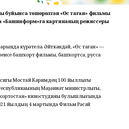
сы буйынса төшөрөлгән «Өс таған» фильмы
та «Башинформ»ға картинаның режиссеры
тарында күрһәтелә. Әйткәндәй, «Өс таған» —
енсе башҡорт фильмы, башҡортса, русса
ассигы Мостай Кәримдең 100 йыллығы
Республикаһының Мәҙәниәт министрлығы,
ҡортостан» киностудияһы булышлығында
2021 йылдың 4 мартында Фильм Рәсәй