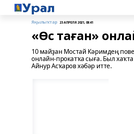
Яңылыҡтар
23 АПРЕЛЯ 2021, 08:41
«Өс таған» онла
10 майҙан Мостай Кәримдең пов
онлайн-прокатҡа сыға. Был хаҡ
Айнур Асҡаров хәбәр итте.