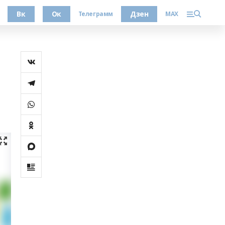
Вк
Ок
Дзен
Телеграмм
MAX
ы