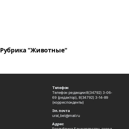
Рубрика "Животные"
Телефон
Телефон редакции:8(34792) 3-06-
69 (редактор), 8(34792) 3-14-89
(корреспонденты)
Эл. почта
ural_bel@mail.ru
Адрес
Республика Башкортостан, город