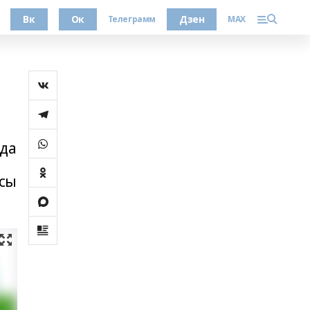
Вк
Ок
Дзен
Телеграмм
MAX
нда
рсы