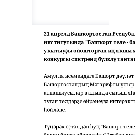
21 апрелдә Башҡортостан Респуб
институтында "Башҡорт теле - бала
уҡытыуҙы ойошторған иң яҡшы мәкт
конкурсы сиктәрендә бүләкләү тан
Аҡмулла исемендәге Башҡорт дәүлә
Башҡортостандың Мәғарифты үҫтер
ҡатнашыусылар алдында сығыш яһа
туған телдәрҙе өйрәнеүҙә интерак
һөйләне.
Түңәрәк өҫтәлдән һуң "Башҡорт тел
белем биреү ойошмаһы" I төбәк-ар