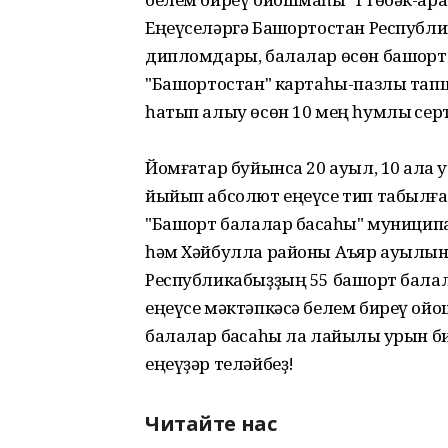
Еңеүселәргә Башҡортостан Респуб
дипломдары, балалар өсөн башҡорт
"Башҡортостан" картаһы-пазлы та
һатып алыу өсөн 10 мең һумлыҡ сер
Йомғаҡтар буйынса 20 ауыл, 10 ҡала
йыйып абсолют еңеүсе тип табылған
"Башҡорт балалар баҡсаһы" муници
һәм Хәйбулла районы Аҡъяр ауылыны
Республикабыҙҙың 55 башҡорт бала
еңеүсе мәктәпкәсә белем биреү ой
балалар баҡсаһы ла лайыҡлы урын б
еңеүҙәр теләйбеҙ!
Читайте нас