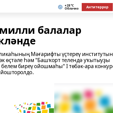
+28 °С
Антитеррор
Облачно
 милли балалар
кләнде
бликаһының Мәғарифты үҫтереү институты
рәк өҫтәле һәм "Башҡорт телендә уҡытыуҙы
белем биреү ойошмаһы" I төбәк-ара конку
ойошторолдо.