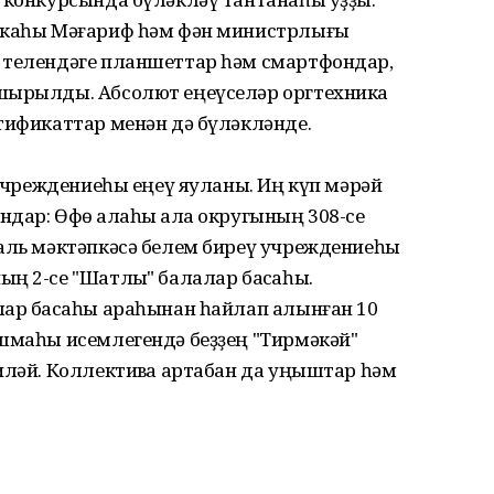
ликаһы Мәғариф һәм фән министрлығы
 телендәге планшеттар һәм смартфондар,
пшырылды. Абсолют еңеүселәр оргтехника
тификаттар менән дә бүләкләнде.
 учреждениеһы еңеү яуланы. Иң күп мәрәй
дар: Өфө ҡалаһы ҡала округының 308-се
паль мәктәпкәсә белем биреү учреждениеһы
ң 2-се "Шатлыҡ" балалар баҡсаһы.
лар баҡсаһы араһынан һайлап алынған 10
ошмаһы исемлегендә беҙҙең "Тирмәкәй"
иләй. Коллективҡа артабан да уңыштар һәм