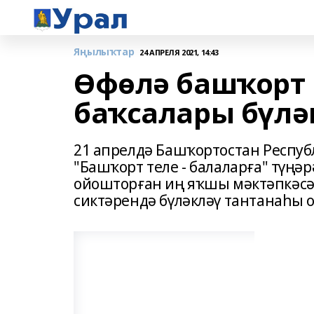
Яңылыҡтар
24 АПРЕЛЯ 2021, 14:43
Өфөлә башҡорт
баҡсалары бүлә
21 апрелдә Башҡортостан Респу
"Башҡорт теле - балаларға" түңә
ойошторған иң яҡшы мәктәпкәсә 
сиктәрендә бүләкләү тантанаһы 