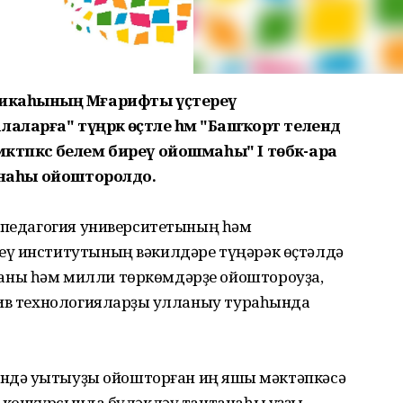
ликаһының Мәғарифты үҫтереү
ларға" түңәрәк өҫтәле һәм "Башҡорт телендә
әпкәсә белем биреү ойошмаһы" I төбәк-ара
танаһы ойошторолдо.
т педагогия университетының һәм
еү институтының вәкилдәре түңәрәк өҫтәлдә
ны һәм милли төркөмдәрҙе ойоштороуҙа,
тив технологияларҙы ҡулланыу тураһында
ендә уҡытыуҙы ойошторған иң яҡшы мәктәпкәсә
а конкурсында бүләкләү тантанаһы уҙҙы.