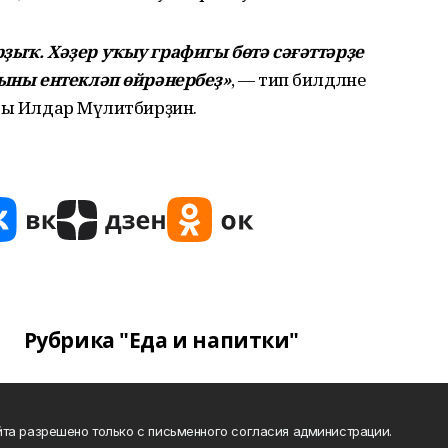
рҙыҡ. Хәҙер уҡыу графигы бөтә сәғәттәрҙе
 быны ентекләп өйрәнербеҙ»
, — тип билдәләне
ры Илдар Мәүлитбирҙин.
Рубрика "Еда и напитки"
та разрешено только с письменного согласия администрации.