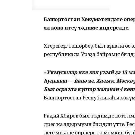
Башҡортостан Хөкүмәтендәге опе
ял көнө итеү тәҡдиме индерелде.
Хәтерегеҙгә төшөрәбеҙ, был аҙнала өс э
республикала Ураҙа байрамы билдәлә
«Уҡыусылар ике көн уҡый ҙа 13 май
һуңынан — йәнә ял. Халыҡ, Мәскәүҙ
Был осраҡта күптәр ҡаланан 4 көн
Башҡортостан Республикаһы хөкүмә
Радий Хәбиров был тәҡдимде көтөлмә
дәрес ҡалдырыуын билдәләп үтте. 
әлеге мәсьәләне өйрәнергә, әгәр мөмки