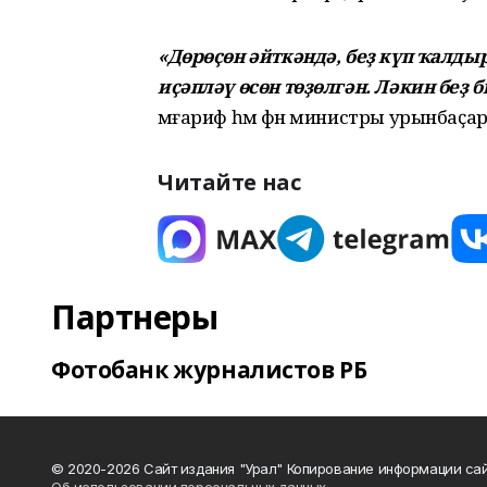
«Дөрөҫөн әйткәндә, беҙ күп ҡалды
иҫәпләү өсөн төҙөлгән. Ләкин беҙ
мәғариф һәм фән министры урынбаҫа
Читайте нас
Партнеры
Фотобанк журналистов РБ
© 2020-2026 Сайт издания "Урал" Копирование информации сай