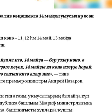
ратив кәңәшмәлә 14 майҙы уҡыусылар өсөн
ш көнө – 11, 12 һәм 14 май. 13 майҙа
нә.
ҙа ял итә, 14 майҙа — бер уҡыу көнө, ә
әге кеүек, 14 майҙы ял көнө итеүҙе һорай.
гә сығып китә алыр ине»
, — тине
те премьер-министры Андрей Назаров.
гән тип атаны, уҡыусыларҙың былай ҙа күп
Республика башлығы Мәғариф министрлығына
н булһа, башланғысты хупларға ҡушты.