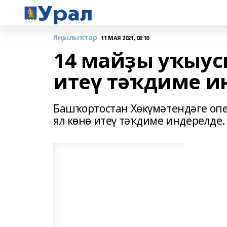
Яңылыҡтар
11 МАЯ 2021, 08:10
14 майҙы уҡыус
итеү тәҡдиме и
Башҡортостан Хөкүмәтендәге оп
ял көнө итеү тәҡдиме индерелде.