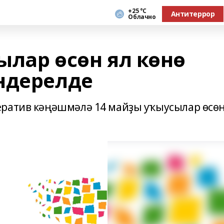
+25 °С
Антитеррор
Облачно
ылар өсөн ял көнө
ндерелде
ератив кәңәшмәлә 14 майҙы уҡыусылар өсө