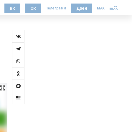
Вк
Ок
Дзен
Телеграмм
MAX
н