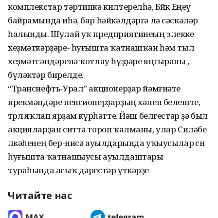
комплекстар тәртипкә килтерелһә, Бөйөк Еңеү
байрамында иһә, бар һәйкәлдәргә лә сәскәләр
һалынды. Шулай уҡ предприятинеың элекке
хеҙмәткәрҙәре- һуғышта ҡатнашҡан һәм тыл
хеҙмәтсәндәренә ҡотлау һүҙҙәре яңғыраны ,
бүләктәр бирелде.
“Транснефть-Урал” акционерҙар йәмғиәте
ирекмәндәре пенсионерҙарҙың хәлен белеште,
төрлө яҡлап ярҙам күрһәтте. Йәш белгестәр ҙә был
акцияларҙан ситтә тороп ҡалманы, улар Силәбе
өлкәһенең бер-нисә ауылдарында уҡыусылар өсөн
һуғышта ҡатнашыусы ауылдаштары
тураһында асыҡ дәрестәр үткәрҙе
Читайте нас