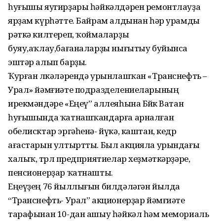
һуғышы яугирҙары һәйкәлдәрен ремонтлауҙа
ярҙам күрһәтте. Байрам алдынан һәр урамды
рәткә килтереп, ҡоймаларҙы
буяу,аҡлау,бағаналарҙы нығытыу буйынса
эштәр алып барҙы.
Ҡурған өлкәләрендә урынлашҡан «Транснефть –
Урал» йәмғиәте подразделениеларының
ирекмәндәре «Еңеү” аллеяһына Бөйөк Ватан
һуғышында ҡатнашҡандарға арналған
обелисктар эргәһенә- йүкә, каштан, кедр
ағастарын ултыртты. Был акцияла урындағы
халыҡ, төрлө предприятиелар хеҙмәткәрҙәре,
пенсионерҙар ҡатнашты.
Еңеүҙең 76 йыллығын билдәләгән йылда
“Транснефть- Урал” акционерҙар йәмғиәте
тарафынан 10-дан ашыу һәйкәл һәм мемориаль