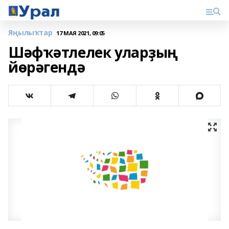
Яңылыҡтар
17 МАЯ 2021, 09:05
Шәфҡәтлелек уларҙың
йөрәгендә