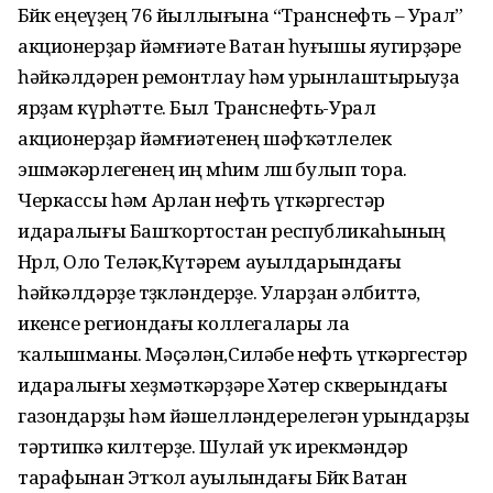
Бөйөк еңеүҙең 76 йыллығына “Транснефть – Урал”
акционерҙар йәмғиәте Ватан һуғышы яугирҙәре
һәйкәлдәрен ремонтлау һәм урынлаштырыуҙа
ярҙам күрһәтте. Был Транснефть-Урал
акционерҙар йәмғиәтенең шәфҡәтлелек
эшмәкәрлегенең иң мөһим өлөшө булып тора.
Черкассы һәм Арлан нефть үткәргестәр
идаралығы Башҡортостан республикаһының
Нөрлө, Оло Теләк,Күтәрем ауылдарындағы
һәйкәлдәрҙе төҙөкләндерҙе. Уларҙан әлбиттә,
икенсе региондағы коллегалары ла
ҡалышманы. Мәҫәлән,Силәбе нефть үткәргестәр
идаралығы хеҙмәткәрҙәре Хәтер скверындағы
газондарҙы һәм йәшелләндерелегән урындарҙы
тәртипкә килтерҙе. Шулай уҡ ирекмәндәр
тарафынан Этҡол ауылындағы Бөйөк Ватан