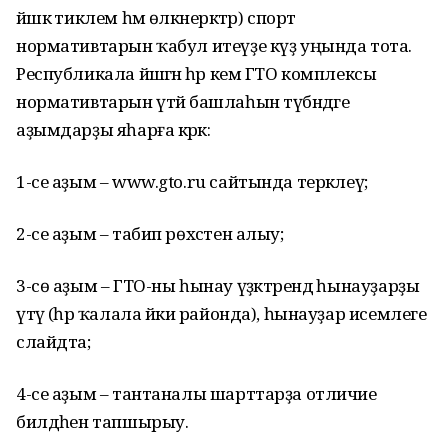
йәшкә тиклем һәм өлкәнерәктәр) спорт
нормативтарын ҡабул итеүҙе күҙ уңында тота.
Республикала йәшәгән һәр кем ГТО комплексы
нормативтарын үтәй башлаһын түбәндәге
аҙымдарҙы яһарға кәрәк:
1-се аҙым – www.gto.ru сайтында теркәлеү;
2-се аҙым – табип рөхсәтен алыу;
3-сө аҙым – ГТО-ны һынау үҙәктәрендә һынауҙарҙы
үтәү (һәр ҡалала йәки районда), һынауҙар исемлеге
слайдта;
4-се аҙым – тантаналы шарттарҙа отличие
билдәһен тапшырыу.