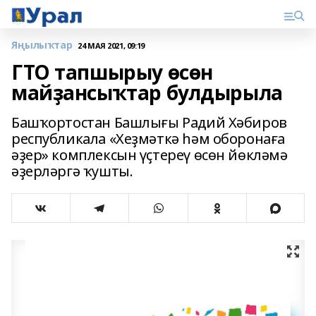
Яңылыҡтар
24 МАЯ 2021, 09:19
ГТО тапшырыу өсөн
майҙансыҡтар булдырыла
Башҡортостан Башлығы Радий Хәбиров
республикала «Хеҙмәткә һәм оборонаға
әҙер» комплексын үҫтереү өсөн йөкләмә
әҙерләргә ҡушты.