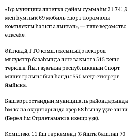
«Һәр муниципалитетҡа дөйөм суммаһы 21 741,9
мең һумлыҡ 69 мобиль спорт ҡорамалы
комплекты һатып алынған», — тине ведомство
етәксеһе.
Әйткәндәй, ГТО комплексының электрон
мәғлүмәттәр базаһында әлеге ваҡытта 515 кеше
теркәлгән. Йыл аҙағына республиканың Спорт
министрлығы был һанды 550 меңгә еткерергә
йыйына.
Башҡортостандың муниципаль райондарында
һәм ҡала округтарында хәҙер 68 һынау үҙәге эшләй
(Бөрөлә һәм Стәрлетамаҡта икешәр үҙәк).
Комплекс 11 йәш төркөмөндә (6 йәштән башлап 70