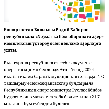
Башҡортостан Башлығы Радий Хәбиров
республикала «Хеҙмәткә һәм оборонаға әҙер»
комплексын үҫтереү өсөн йөкләмә әҙерләргә
ҡушты.
Был турала республика етәксеһе хөкүмәттәге
оператив кәңәшмәлә белдерҙе. Атап әйткәндә, 2024
йылға тиклем барлыҡ муниципалитеттарҙа ГТО
тапшырыу өсөн майҙансыҡтар булдырыла.
Республиканың спорт министры Руслан Хәбибов
һүҙҙәренсә, ошо маҡсатҡа төбәк бюджетынан 21,7
миллион һум субсидия бүленгән.