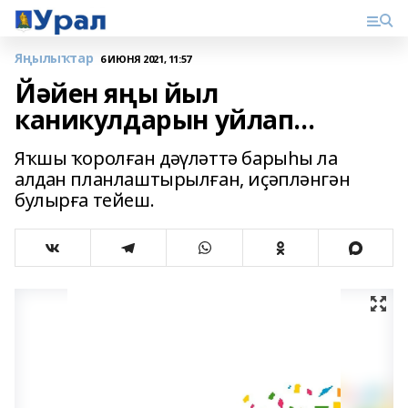
Яңылыҡтар
6 ИЮНЯ 2021, 11:57
Йәйен яңы йыл
каникулдарын уйлап...
Яҡшы ҡоролған дәүләттә барыһы ла
алдан планлаштырылған, иҫәпләнгән
булырға тейеш.