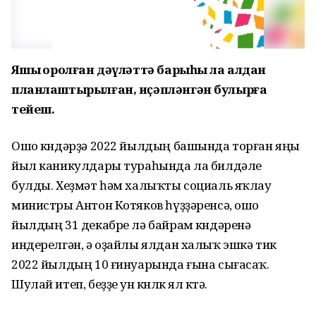
Яҡшы ҡоролған дәүләттә барыһы ла алдан
планлаштырылған, иҫәпләнгән булырға
тейеш.
Ошо көндәрҙә 2022 йылдың башында торған яңы
йыл каникулдары тураһында ла билдәле
булды. Хеҙмәт һәм халыҡты социаль яҡлау
министры Антон Котяков һүҙҙәренсә, ошо
йылдың 31 декабре лә байрам көндәренә
индерелгән, ә оҙайлы ялдан халыҡ эшкә тик
2022 йылдың 10 ғинуарында ғына сығасаҡ.
Шулай итеп, беҙҙе ун көнлөк ял көтә.