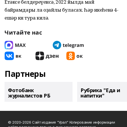
Етәксе белдереүенсә, 2022 йылда май
байрамдары ла оҙайлы буласаҡ. Һәр икеһенә 4-
ешәр көн тура килә.
Читайте нас
Партнеры
Фотобанк
Рубрика "Еда и
журналистов РБ
напитки"
© 2020-2026 Сайт издания "Урал" Копирование информации