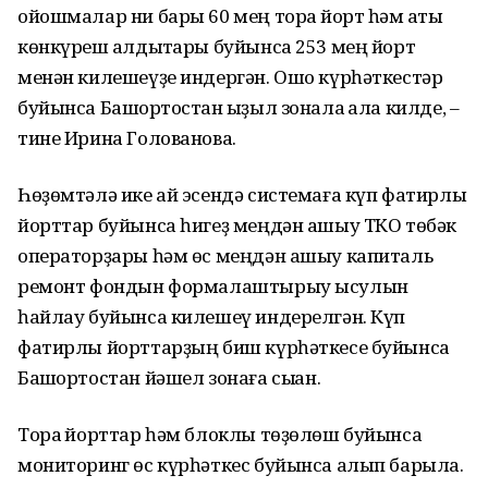
ойошмалар ни бары 60 мең тораҡ йорт һәм ҡаты
көнкүреш ҡалдыҡтары буйынса 253 мең йорт
менән килешеүҙе индергән. Ошо күрһәткестәр
буйынса Башҡортостан ҡыҙыл зонала ҡала килде, –
тине Ирина Голованова.
Һөҙөмтәлә ике ай эсендә системаға күп фатирлы
йорттар буйынса һигеҙ меңдән ашыу ТКО төбәк
операторҙары һәм өс меңдән ашыу капиталь
ремонт фондын формалаштырыу ысулын
һайлау буйынса килешеү индерелгән. Күп
фатирлы йорттарҙың биш күрһәткесе буйынса
Башҡортостан йәшел зонаға сыҡҡан.
Тораҡ йорттар һәм блоклы төҙөлөш буйынса
мониторинг өс күрһәткес буйынса алып барыла.