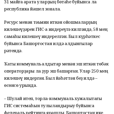
31 майға ҡарата уларҙың бөтәһе буйынса ла
республика йәшел зонала.
Ресурс менән тәьмин иткән ойошмаларҙың
килешеүҙәрен ГИС-ҡа индереүгә килгәндә, 58 мең
самаһы килешеү индерелгән. Был күрһәткес
буйынса Башҡортостан илдә алдынғылар
рәтендә.
Ҡаты коммуналь ҡалдыҡтар менән эш иткән төбәк
операторҙары ла ҙур эш башҡарған. Улар 250 мең
килешеү индергән. Был йәһәттән беҙ илдә –
өсөнсө урында.
– Шулай итеп, торлаҡ-коммуналь хужалыҡтағы
ГИС системаһын тулыландырыу буйынса
федераль рейтингҡа ярашлы, Башҡортостан ике