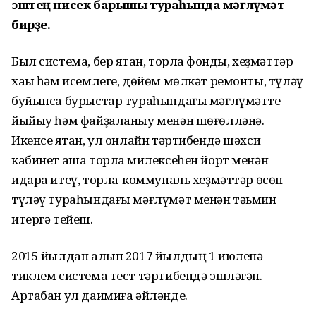
эштең нисек барышы тураһында мәғлүмәт
бирҙе.
Был система, бер яҡтан, торлаҡ фонды, хеҙмәттәр
хаҡы һәм исемлеге, дөйөм мөлкәт ремонты, түләү
буйынса бурыстар тураһындағы мәғлүмәтте
йыйыу һәм файҙаланыу менән шөғөлләнә.
Икенсе яҡтан, ул онлайн тәртибендә шәхси
кабинет аша торлаҡ милексеһен йорт менән
идара итеү, торлаҡ-коммуналь хеҙмәттәр өсөн
түләү тураһындағы мәғлүмәт менән тәьмин
итергә тейеш.
2015 йылдан алып 2017 йылдың 1 июленә
тиклем система тест тәртибендә эшләгән.
Артабан ул даимиға әйләнде.