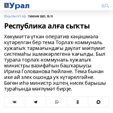
Яңылыҡтар
7 ИЮНЯ 2021, 15:11
Республика алға сыҡты
Хөкүмәттә үткән оператив кәңәшмәлә
күтәрелгән бер тема Торлаҡ-коммуналь
хужалыҡ тармағындағы дәүләт мәғлүмәт
системаһы эшмәкәрлегенә ҡағылды. Был
турала торлаҡ-коммуналь хужалыҡ
министры вазифаһын башҡарыусы
Ирина Голованова һөйләне. Тема бынан
ике ай элек ошонда уҡ күтәрелгәйне.
Бөгөн иһә министр эштең нисек барышы
тураһында мәғлүмәт бирҙе.