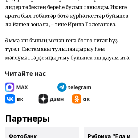
лидер төбәктең береһе булып танылды. Июнгә
ҡарата был төбәктәр бөтә күрһәткестәр буйынса
ла йәшел зонала, – тине Ирина Голованова.
Әммә эш бының менән генә бөттө тигән һүҙ
түгел. Системаны тулыландырыу һәм
мәғлүмәттәрҙе яңыртыу буйынса эш дауам итә.
Читайте нас
Партнеры
Фотобанк
Рубрика "Еда и