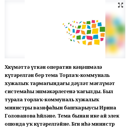
Хөкүмәттә үткән оператив кәңәшмәлә
күтәрелгән бер тема Торлаҡ-коммуналь
хужалыҡ тармағындағы дәүләт мәғлүмәт
системаһы эшмәкәрлегенә ҡағылды. Был
турала торлаҡ-коммуналь хужалыҡ
министры вазифаһын башҡарыусы Ирина
Голованова һөйләне. Тема бынан ике ай элек
ошонда уҡ күтәрелгәйне. Бөгөн иһә министр