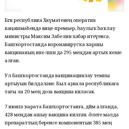
Бөгөн республика Хөкүмәтенең оператив
кәңәшмәһендә вице-премьер, һаулыҡ һаҡлау
министры Максим Забелин хәбәр итеүенсә,
Башҡортостанда коронавирусҡа ҡаршы
вакцинаның ике өлөшөн дә 295 меңдән артыҡ кеше
алған.
Ул Башҡортостанда вакцинациялау темпы
артыуын билдәләне. Был аҙнала республикаға
тағы ла 20 мең доза вакцина киләсәк.
7 июнгә ҡарата Башҡортостанға, дөйөм алғанда,
428 меңдән ашыу вакцина килгән. Әлеге мәлдә
препараттың беренсе компонентын 385 мең