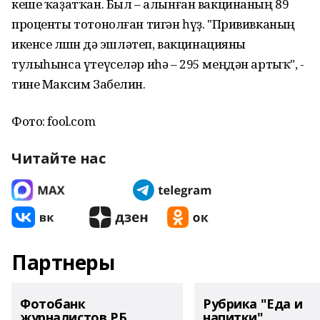
кеше ҡаҙатҡан. Был – алынған вакцинаның 89
проценты тотонолған тигән һүҙ. "Прививканың
икенсе өлөшөн дә эшләтеп, вакцинацияны
тулыһынса үтеүселәр иһә – 295 меңдән артыҡ", -
тине Максим Забелин.
Фото: fool.com
Читайте нас
Партнеры
Фотобанк
Рубрика "Еда и
журналистов РБ
напитки"