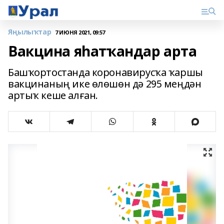
Яңылыҡтар
7 ИЮНЯ 2021, 09:57
Вакцина яһатҡандар арта
Башҡортостанда коронавирусҡа ҡаршы
вакцинаның ике өлөшөн дә 295 меңдән
артыҡ кеше алған.