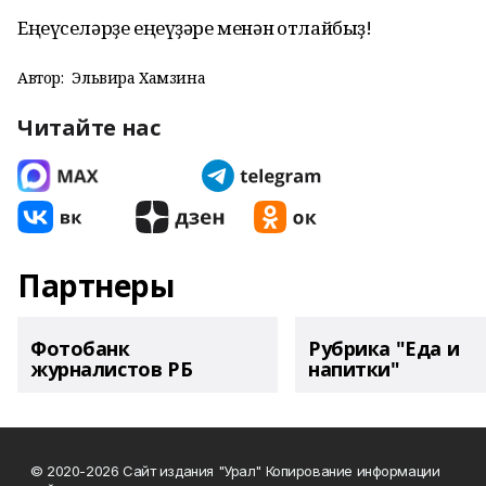
Еңеүселәрҙе еңеүҙәре менән ҡотлайбыҙ!
Автор:
Эльвира Хамзина
Читайте нас
Партнеры
Фотобанк
Рубрика "Еда и
журналистов РБ
напитки"
© 2020-2026 Сайт издания "Урал" Копирование информации