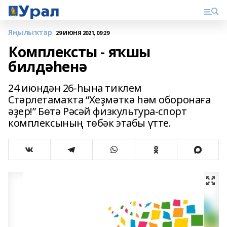
Яңылыҡтар
29 ИЮНЯ 2021, 09:29
Комплексты - яҡшы
билдәһенә
24 июндән 26-һына тиклем
Стәрлетамаҡта “Хеҙмәткә һәм оборонаға
әҙер!” Бөтә Рәсәй физкультура-спорт
комплексының төбәк этабы үтте.