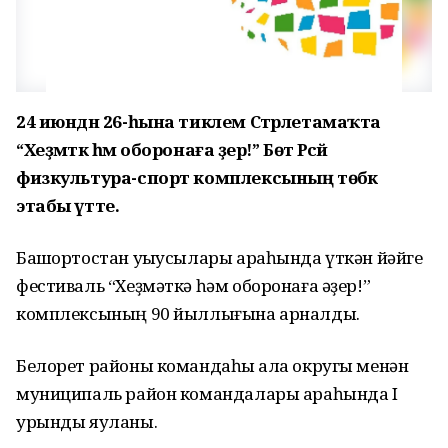
24 июндән 26-һына тиклем Стәрлетамаҡта
“Хеҙмәткә һәм оборонаға әҙер!” Бөтә Рәсәй
физкультура-спорт комплексының төбәк
этабы үтте.
Башҡортостан уҡыусылары араһында үткән йәйге
фестиваль “Хеҙмәткә һәм оборонаға әҙер!”
комплексының 90 йыллығына арналды.
Белорет районы командаһы ҡала округы менән
муниципаль район командалары араһында I
урынды яуланы.