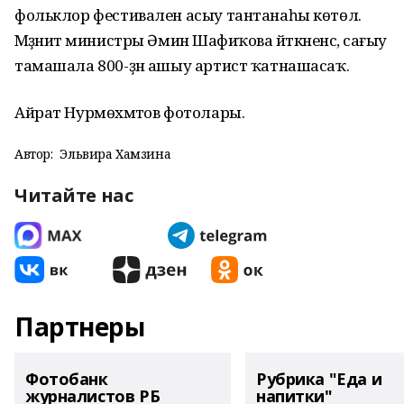
фольклор фестивален асыу тантанаһы көтөлә.
Мәҙәниәт министры Әминә Шафиҡова әйткәненсә, сағыу
тамашала 800-ҙән ашыу артист ҡатнашасаҡ.
Айрат Нурмөхәмәтов фотолары.
Автор:
Эльвира Хамзина
Читайте нас
Партнеры
Фотобанк
Рубрика "Еда и
журналистов РБ
напитки"