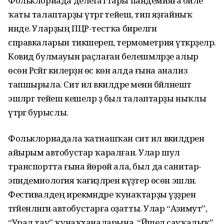
Фольклориада делегаттары пандемияға бәйле
ҡаты талаптарҙы үтәргә тейеш, тип яҙғайныҡ
инде. Уларҙың ПЦР-тестҡа бирелгән
справкаларын тикшереп, термометрия үткәрҙеләр.
Ковид булмауын раҫлаған белешмәләрҙе алыр
өсөн Рәсәйгә килерҙән өс көн алда ғына анализ
тапшырыла. Сит ил вәкилдәре менән бәйләнештә
эшләргә тейеш кешеләр ҙә был талаптарҙы ныҡлы
үтәргә бурыслы.
Фольклориадала ҡатнашҡан сит ил вәкилдәренә
айырым автобустар ҡаралған. Улар шул
транспортта ғына йөрөй ала, был да санитар-
эпидемиология ҡағиҙәләрен күҙәтер өсөн эшләнә.
Фестивалдең ирекмәндәре ҡунаҡтарҙы үҙҙәренә
тәғәйенләнгән автобустарға оҙатты. Улар “Азимут”,
“Урал тау” ҡунаҡханаларына, “Йәшел сауҡалыҡ”