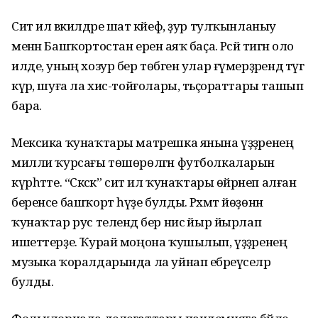
Сит ил вәкилдәре шат кәйеф, ҙур тулҡынланыу
менән Башҡортостан еренә аяҡ баҫа. Рәсәй тигән оло
илде, уның хозур бер төбәген улар ғүмерҙәрендә тәүгә
күрә, шуға ла хис-тойғолары, тәьҫораттары ташып
бара.
Мексика ҡунаҡтары матрешка янына үҙҙәренең
милли ҡурсағы төшөрөлгән футболкаларын
күрһәтте. “Сәксәк” сит ил ҡунаҡтары өйрәнеп алған
беренсе башҡорт һүҙе булды. Рәхмәт йөҙөнән
ҡунаҡтар рус телендә бер нисә йыр йырлап
ишеттерҙе. Ҡурай моңона ҡушылып, үҙҙәренең
музыка ҡоралдарында ла уйнап ебәреүселәр
булды.