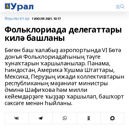
Яңылыҡтар
1 ИЮЛЯ 2021, 10:17
Фольклориада делегаттары
килә башланы
Бөгөн баш ҡалабыҙ аэропортында VI Бөтә
донъя Фольклориадаһының тәүге
ҡунаҡтарын ҡаршыланылар. Панама,
Һиндостан, Америка Ҡушма Штаттары,
Мексика, Перуҙың ижади коллективтарын
республиканың мәҙәниәт министры
Әминә Шафиҡова һәм милли
кейемдәрҙәге ҡыҙҙар ҡаршылап, башҡорт
сәксәге менән һыйланы.