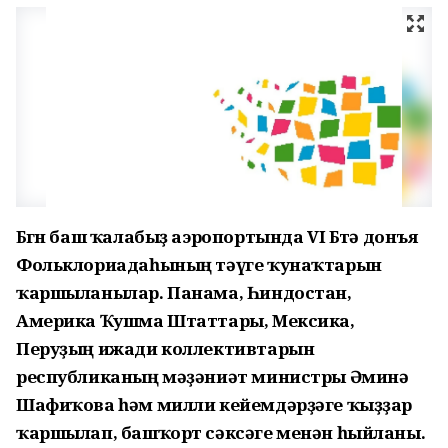
Бөгөн баш ҡалабыҙ аэропортында VI Бөтә донъя
Фольклориадаһының тәүге ҡунаҡтарын
ҡаршыланылар. Панама, Һиндостан,
Америка Ҡушма Штаттары, Мексика,
Перуҙың ижади коллективтарын
республиканың мәҙәниәт министры Әминә
Шафиҡова һәм милли кейемдәрҙәге ҡыҙҙар
ҡаршылап, башҡорт сәксәге менән һыйланы.