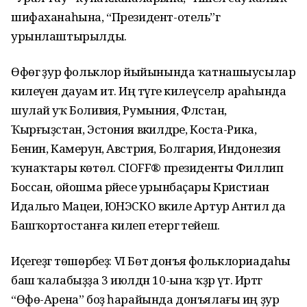
шифаханаһына, “Президент-отель”гә
урынлаштырылды.
Өфөгә ҙур фольклор йыйынында ҡатнашыусылар
килеүен дауам итә. Иң тәүге килеүселәр араһында
шулай уҡ Боливия, Румыния, Фәләстан,
Ҡырғыҙстан, Эстония вәкилдәре, Коста-Рика,
Бенин, Камерун, Австрия, Болгария, Индонезия
ҡунаҡтары көтөлә. CIOFF® президенты Филлип
Боссан, ойошма рәйесе урынбаҫары Кристиан
Идальго Мацеи, ЮНЭСКО вәкиле Артур Антил да
Башҡортостанға килеп етергә тейеш.
Иҫегеҙгә төшөрәбеҙ: VI Бөтә донъя фольклориадаһы
баш ҡалабыҙҙа 3 июлдән 10-ына ҡәҙәр үтә. Иртәгә
“Өфө-Арена” боҙ һарайында донъялағы иң ҙур