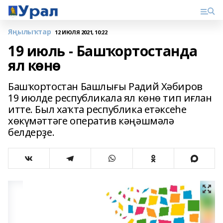
Яңылыҡтар
12 ИЮЛЯ 2021, 10:22
19 июль - Башҡортостанда
ял көнө
Башҡортостан Башлығы Радий Хәбиров
19 июлде республикала ял көнө тип иғлан
итте. Был хаҡта республика етәксеһе
хөкүмәттәге оператив кәңәшмәлә
белдерҙе.