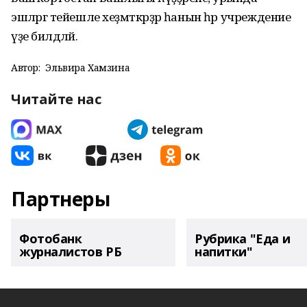
эшләргә тейешле хеҙмәткәрҙәр һанын һәр учреждение
үҙе билдәләй.
Автор:
Эльвира Хамзина
Читайте нас
Партнеры
Фотобанк
Рубрика "Еда и
журналистов РБ
напитки"