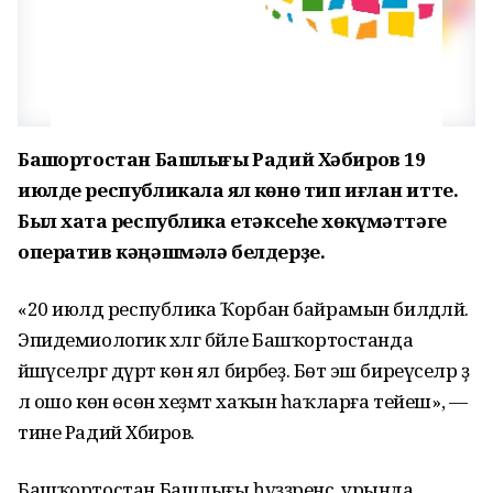
Башҡортостан Башлығы Радий Хәбиров 19
июлде республикала ял көнө тип иғлан итте.
Был хаҡта республика етәксеһе хөкүмәттәге
оператив кәңәшмәлә белдерҙе.
«20 июлдә республика Ҡорбан байрамын билдәләй.
Эпидемиологик хәлгә бәйле Башҡортостанда
йәшәүселәргә дүрт көн ял бирәбеҙ. Бөтә эш биреүселәр ҙә
лә ошо көн өсөн хеҙмәт хаҡын һаҡларға тейеш», —
тине Радий Хәбиров.
Башҡортостан Башлығы һүҙҙәренсә, урында