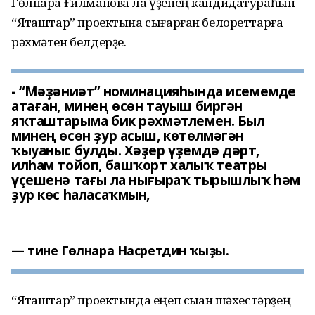
Гөлнара Ғилманова ла үҙенең кандидатураһын
“Яҡташтар” проектына сығарған белореттарға
рәхмәтен белдерҙе.
- “Мәҙәниәт” номинацияһында исемемде
атаған, минең өсөн тауыш биргән
яҡташтарыма бик рәхмәтлемен. Был
минең өсөн ҙур асыш, көтөлмәгән
ҡыуаныс булды. Хәҙер үҙемдә дәрт,
илһам тойоп, башҡорт халыҡ театры
үҫешенә тағы ла нығыраҡ тырышлыҡ һәм
ҙур көс һаласаҡмын,
тине Гөлнара Насретдин ҡыҙы.
“Яҡташтар” проектында еңеп сыҡҡан шәхестәрҙең