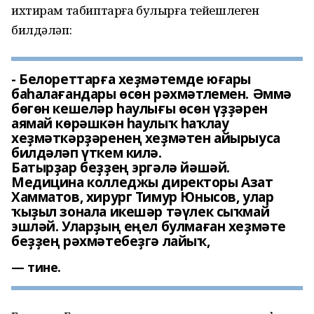
ихтирам табиптарға булырға тейешлеген
билдәләп:
- Белореттарға хеҙмәтемде юғары
баһалағандары өсөн рәхмәтлемен. Әммә
бөгөн кешеләр һаулығы өсөн үҙҙәрен
аямай көрәшкән һаулыҡ һаҡлау
хеҙмәткәрҙәренең хеҙмәтен айырыуса
билдәләп үткем килә.
Батырҙар беҙҙең эргәлә йәшәй.
Медицина колледжы директоры Азат
Хамматов, хирург Тимур Юнысов, улар
ҡыҙыл зонала икешәр тәүлек сыҡмай
эшләй. Уларҙың еңел булмаған хеҙмәте
тине.