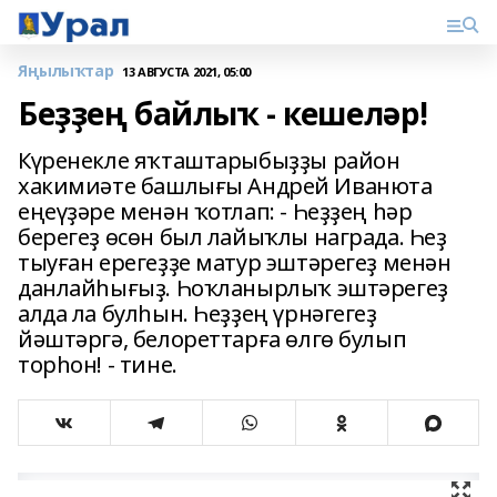
Яңылыҡтар
13 АВГУСТА 2021, 05:00
Беҙҙең байлыҡ - кешеләр!
Күренекле яҡташтарыбыҙҙы район
хакимиәте башлығы Андрей Иванюта
еңеүҙәре менән ҡотлап: - Һеҙҙең һәр
берегеҙ өсөн был лайыҡлы награда. Һеҙ
тыуған ерегеҙҙе матур эштәрегеҙ менән
данлайһығыҙ. Һоҡланырлыҡ эштәрегеҙ
алда ла булһын. Һеҙҙең үрнәгегеҙ
йәштәргә, белореттарға өлгө булып
торһон! - тине.