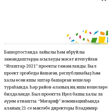
Башҡортостанда лайыҡлы һәм абруйлы
замандаштарҙы асыҡлауҙы маҡсат итеп ҡуйған
“Яҡташтар-2021” проекты тамамланды. Был
проект эргәбеҙҙә йәшәгән, республикабыҙ һәм
халыҡ өсөн яҡшы эштәр башҡарған кешеләр
тураһында. Һәр район-ҡаланың иң яҡшы кешеләре
билдәләнде. Был проектта Иҙел башы халҡы ла
әүҙем ҡатнашты. “Мәғариф” номинацияһында
ҡаланың 21-се мәктәбе директоры Владимир