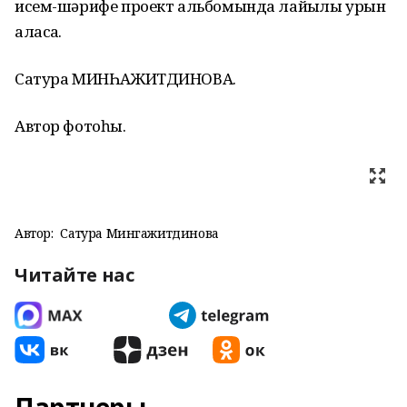
исем-шәрифе проект альбомында лайыҡлы урын
аласаҡ.
Сатура МИНҺАЖИТДИНОВА.
Автор фотоһы.
Автор:
Сатура Мингажитдинова
Читайте нас