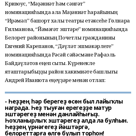
Кривоус, “Мәҙәниәт һәм сәнғәт”
номинацияһында ҡала Мәҙәниәт һарайының
“Ирәмәл” башҡорт халыҡ театры етәксеһе Гөлнара
Ғилманова, “Йәмәғәт эштәре” номинацияһында
Белорет районының Почетлы гражданины
Евгений Карепанов, “Дәүләт эшмәкәрлеге”
номинацияһында Рәсәй сәйәсмәне Рафаэль
Байдәүләтов еңеп сыҡты. Күренекле
яҡташтарыбыҙҙы район хакимиәте башлығы
Андрей Иванюта еңеүҙәре менән ҡотлап:
- Һеҙҙең һәр берегеҙ өсөн был лайыҡлы
награда. Һеҙ тыуған ерегеҙҙе матур
эштәрегеҙ менән данлайһығыҙ.
Һоҡланырлыҡ эштәрегеҙ алда ла булһын.
Һеҙҙең үрнәгегеҙ йәштәргә,