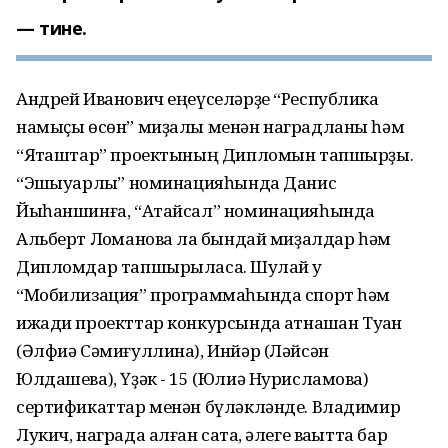
тине.
Андрей Иванович еңеүселәрҙе “Республика
намыҫы өсөн” миҙалы менән наградланы һәм
“Яҡташтар” проектының Дипломын тапшырҙы.
“Эшҡыуарлыҡ” номинацияһында Данис
Йыһаншинға, “Атайсал” номинацияһында
Альберт Лоҡмановҡа ла бындай миҙалдар һәм
Дипломдар тапшырыласаҡ. Шулай уҡ
“Мобилизация” программаһында спорт һәм
ижади проекттар конкурсында ҡатнашҡан Туҡан
(Әлфиә Сәмиғуллина), Инйәр (Ләйсән
Юлдашева), Үҙәк - 15 (Юлиә Нурисламова)
сертификаттар менән бүләкләнде. Владимир
Лукич, награда алған саҡта, әлеге ваҡытта бар