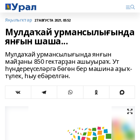
Яңылыҡтар
27 АВГУСТА 2021, 05:52
Мулдаҡай урмансылығында
янғын шаша...
Мулдаҡай урмансылығында янғын
майҙаны 850 гектарҙан ашыуыраҡ. Ут
һүндереүселәргә бөгөн бер машина аҙыҡ-
түлек, һыу ебәрелгән.