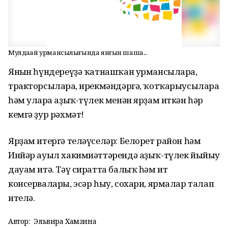
Мулдаҡай урмансылығында янғын шаша...
Янғын һүндереүҙә ҡатнашҡан урмансыларға,
тракторсыларға, ирекмәндәргә, ҡотҡарыусыларға
һәм уларға аҙыҡ-түлек менән ярҙам иткән һәр
кемгә ҙур рәхмәт!
Ярҙам итергә теләүселәр: Белорет район һәм
Инйәр ауыл хакимиәттәрендә аҙыҡ-түлек йыйыу
дауам итә. Тәү сиратта балыҡ һәм ит
консервалары, эсәр һыу, сохари, ярмалар талап
ителә.
Автор:
Эльвира Хамзина