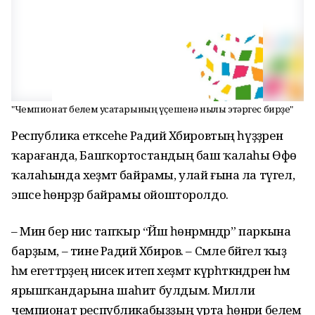
"Чемпионат белем усаҡтарының үҫешенә ныҡлы этәргес бирҙе"
Республика етәксеһе Радий Хәбировтың һүҙҙәренә
ҡарағанда, Башҡортостандың баш ҡалаһы Өфө
ҡалаһында хеҙмәт байрамы, улай ғына ла түгел,
эшсе һөнәрҙәр байрамы ойошторолдо.
– Мин бер нисә тапҡыр “Йәш һөнәрмәндәр” паркына
барҙым, – тине Радий Хәбиров. – Сәмле бәйгелә ҡыҙ
һәм егеттәрҙең нисек итеп хеҙмәт күрһәткәндренә һәм
ярышҡандарына шаһит булдым. Милли
чемпионат республикабыҙҙың урта һөнәри белем