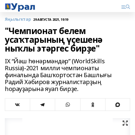
Яңылыҡтар
29 АВГУСТА 2021, 19:19
"Чемпионат белем
усаҡтарының үҫешенә
ныҡлы этәргес бирҙе"
IX “Йәш һөнәрмәндәр” (WorldSkills
Russia)-2021 милли чемпионаты
финалында Башҡортостан Башлығы
Радий Хәбиров журналистарҙың
һорауҙарына яуап бирҙе.