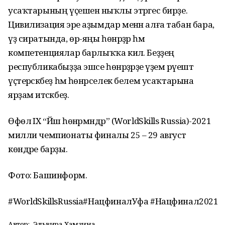
усаҡтарының үҫешенә ныҡлы этәргес бирҙе.
Цивилизация эре аҙымдар менән алға табан бара,
үҙ сиратында, өр-яңы һөнәрҙәр һәм
компетенциялар барлыҡҡа килә. Беҙҙең
республикабыҙҙа эшсе һөнәрҙәрҙе әүҙем рәүештә
үҫтерәсәкбеҙ һәм һөнәрселек белем усаҡтарына
ярҙам итәсәкбеҙ.
Өфөлә IX “Йәш һөнәрмәндәр” (WorldSkills Russia)-2021
милли чемпионаты финалы 25 – 29 август
көндәре барҙы.
Фото: Башинформ.
#WorldSkillsRussia#НацфиналУфа #Нацфинал2021
Автор:
Эльвира Хамзина