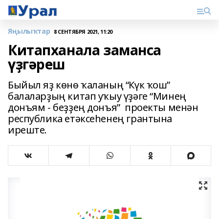
Яңылыҡтар
8 СЕНТЯБРЯ 2021, 11:20
Китапханала заманса
үҙгәреш
Быйыл яҙ көнө ҡаланың “Күк ҡош”
балаларҙың китап уҡыу үҙәге “Минең
донъям - беҙҙең донъя” проекты менән
республика етәксеһенең грантына
иреште.