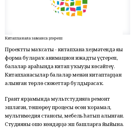
Китапханала заманса үҙгәреш
Проекттың маҡсаты - китапхана хеҙмәтендә яңы
форма булараҡ анимацион ижадты үҫтереп,
балалар араһында китап уҡыуҙы көсәйтеү.
Китапханасылар балалар менән китаптарҙан
алынған төрлө сюжеттар булдырасаҡ.
Грант ярҙамында мультстудияға ремонт
эшләгән, төшөрөү процесы өсөн ҡорамал,
мультимедия станогы, мебель һатып алынған.
Студияны ошо көндәрҙә эш башларға йыйына.