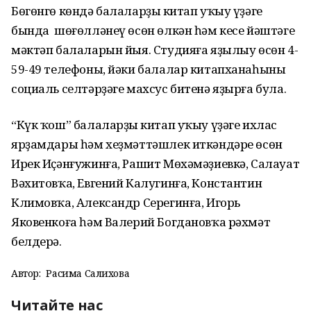
Бөгөнгө көндә балаларҙың китап уҡыу үҙәге
бында шөғөлләнеү өсөн өлкән һәм кесе йәштәге
мәктәп балаларын йыя. Студияға яҙылыу өсөн 4-
59-49 телефоны, йәки балалар китапханаһының
социаль селтәрҙәге махсус битенә яҙырға була.
“Күк ҡош” балаларҙың китап уҡыу үҙәге ихлас
ярҙамдары һәм хеҙмәттәшлек иткәндәре өсөн
Ирек Иҫәнғужинға, Рашит Мөхәмәҙиевкә, Салауат
Вәхитовҡа, Евгений Калугинға, Константин
Климовҡа, Александр Серегинға, Игорь
Яковенкоға һәм Валерий Богдановҡа рәхмәт
белдерә.
Автор:
Расима Салихова
Читайте нас