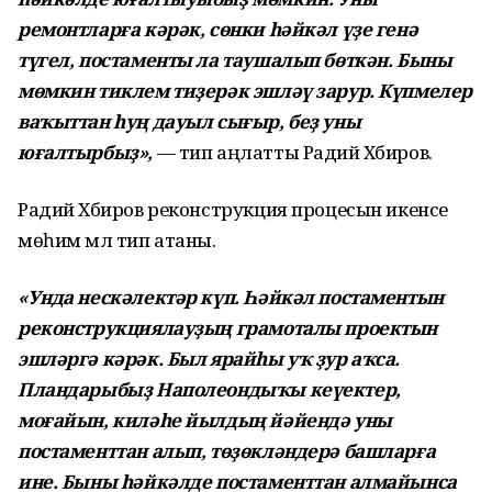
ремонтларға кәрәк, сөнки һәйкәл үҙе генә
түгел, постаменты ла таушалып бөткән. Быны
мөмкин тиклем тиҙерәк эшләү зарур. Күпмелер
ваҡыттан һуң дауыл сығыр, беҙ уны
юғалтырбыҙ»,
— тип аңлатты Радий Хәбиров.
Радий Хәбиров реконструкция процесын икенсе
мөһим мәл тип атаны.
«Унда нескәлектәр күп. Һәйкәл постаментын
реконструкциялауҙың грамоталы проектын
эшләргә кәрәк. Был ярайһы уҡ ҙур аҡса.
Пландарыбыҙ Наполеондыҡы кеүектер,
моғайын, киләһе йылдың йәйендә уны
постаменттан алып, төҙөкләндерә башларға
ине. Быны һәйкәлде постаменттан алмайынса