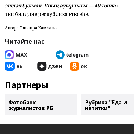
эшләп булмай. Уның ауырлығы — 40 тонна»
, —
тип билдәләне республика етәксеһе.
Автор:
Эльвира Хамзина
Читайте нас
Партнеры
Фотобанк
Рубрика "Еда и
журналистов РБ
напитки"