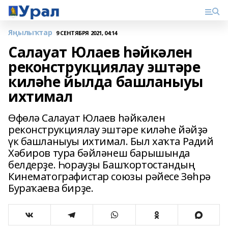
Яңылыҡтар
9 СЕНТЯБРЯ 2021, 04:14
Салауат Юлаев һәйкәлен
реконструкциялау эштәре
киләһе йылда башланыуы
ихтимал
Өфөлә Салауат Юлаев һәйкәлен
реконструкциялау эштәре киләһе йәйҙә
үк башланыуы ихтимал. Был хаҡта Радий
Хәбиров тура бәйләнеш барышында
белдерҙе. Һорауҙы Башҡортостандың
Кинематографистар союзы рәйесе Зөһрә
Бураҡаева бирҙе.