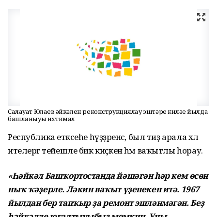
Салауат Юлаев һәйкәлен реконструкциялау эштәре киләһе йылда
башланыуы ихтимал
Республика етәксеһе һүҙҙәренсә, был тиҙ арала хәл
ителергә тейешле бик киҫкен һәм ваҡытлы һорау.
«Һәйкәл Башҡортостанда йәшәгән һәр кем өсөн
ныҡ ҡәҙерле. Ләкин ваҡыт үҙенекен итә. 1967
йылдан бер тапҡыр ҙа ремонт эшләнмәгән. Беҙ
һәйкәлде юғалтыуыбыҙ мөмкин. Уны