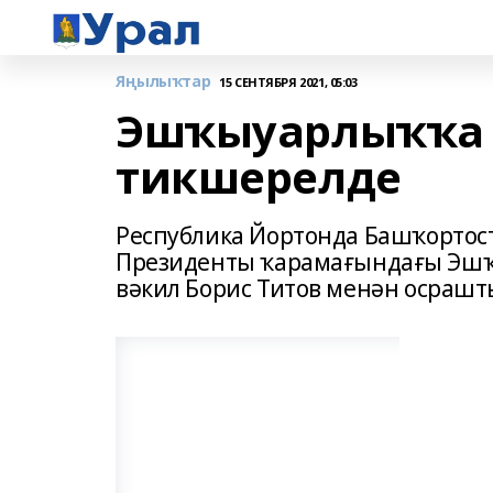
Яңылыҡтар
15 СЕНТЯБРЯ 2021, 05:03
Эшҡыуарлыҡҡа 
тикшерелде
Республика Йортонда Башҡортос
Президенты ҡарамағындағы Эшҡ
вәкил Борис Титов менән осрашт