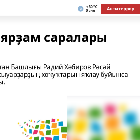
+30 °С
Антитеррор
Ясно
ярҙам саралары
тан Башлығы Радий Хәбиров Рәсәй
ыуарҙарҙың хоҡуҡтарын яҡлау буйынса
ы.