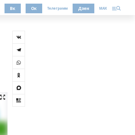
Вк
Ок
Дзен
Телеграмм
MAX