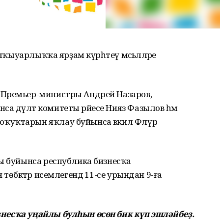
шҡыуарлыҡҡа ярҙам күрһәтеү мәсьәләләре
 Премьер-министры Андрей Назаров,
 дәүләт комитеты рәйесе Нияз Фазылов һәм
ҡуҡтарын яҡлау буйынса вәкил Флүр
ры буйынса республика бизнесҡа
төбәктәр исемлегендә 11-се урындан 9-ға
несҡа уңайлы булһын өсөн бик күп эшләйбеҙ.