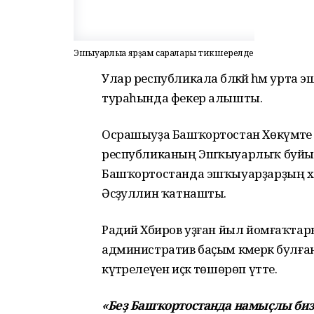
Эшҡыуарлыҡҡа ярҙам саралары тикшерелде
Улар республикала бәләкәй һәм урта э
тураһында фекер алышты.
Осрашыуҙа Башҡортостан Хөкүмәте
республиканың Эшҡыуарлыҡ буйынса
Башҡортостанда эшҡыуарҙарҙың хо
Әсәҙуллин ҡатнашты.
Радий Хәбиров уҙған йыл йомғаҡта
административ баҫым кәмерәк булған 
күтәрелеүен иҫкә төшөрөп үтте.
«Беҙ Башҡортостанда намыҫлы биз