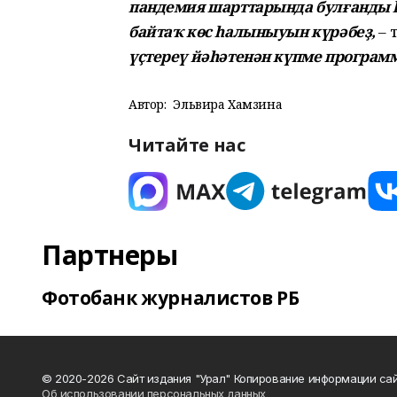
пандемия шарттарында булғанды һ
байтаҡ көс һалыныуын күрәбеҙ,
– 
үҫтереү йәһәтенән күпме програ
Автор:
Эльвира Хамзина
Читайте нас
Партнеры
Фотобанк журналистов РБ
© 2020-2026 Сайт издания "Урал" Копирование информации сай
Об использовании персональных данных