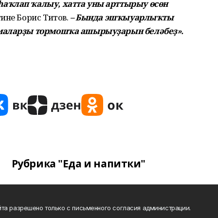
аҡлап ҡалыу, хатта уны арттырыу өсөн
тине Борис Титов.
– Бында эшҡыуарлыҡты
ммаларҙы тормошҡа ашырыуҙарын беләбеҙ».
Рубрика "Еда и напитки"
та разрешено только с письменного согласия администрации.