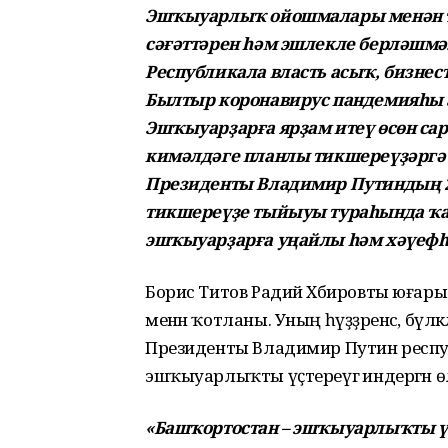
Эшҡыуарлыҡ ойошмалары менән т
сәғәттәрен һәм эшлекле берләшмә
Республикала власть асыҡ, бизнест
Былтыр коронавирус пандемияһы 
Эшҡыуарҙарға ярҙам итеү өсөн сар
кимәлдәге планлы тикшереүҙәргә 
Президенты Владимир Путиндың 
тикшереүҙе тыйыуы тураһында ҡар
эшҡыуарҙарға уңайлы һәм хәүефһ
Борис Титов Радий Хәбировты юғары
менән ҡотланы. Уның һүҙҙәренсә, бүләк
Президенты Владимир Путин респу
эшҡыуарлыҡты үҫтереүгә индергән өл
«Башҡортостан – эшҡыуарлыҡты ү