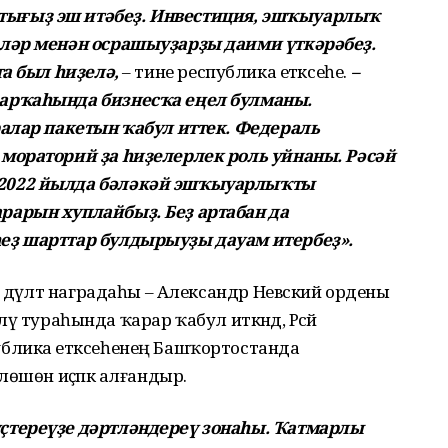
ығыҙ эш итәбеҙ. Инвестиция, эшҡыуарлыҡ
ләр менән осрашыуҙарҙы даими үткәрәбеҙ.
а был һиҙелә,
– тине республика етәксеһе.
–
арҡаһында бизнесҡа еңел булманы.
алар пакетын ҡабул иттек. Федераль
мораторий ҙа һиҙелерлек роль уйнаны. Рәсәй
2022 йылда бәләкәй эшҡыуарлыҡты
арын хуплайбыҙ. Беҙ артабан да
еҙ шарттар булдырыуҙы дауам итербеҙ».
 дәүләт наградаһы – Александр Невский ордены
ләү тураһында ҡарар ҡабул иткәндә, Рәсәй
блика етәксеһенең Башҡортостанда
өшөн иҫәпкә алғандыр.
ҫтереүҙе дәртләндереү зонаһы. Ҡатмарлы