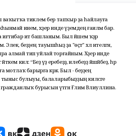
 был ваҡытҡа тиклем бер тапҡыр ҙа һайлауға
ыҡһынмай инем, хәҙер инде үҙемдең ғаиләм бар.
а иғтибар итә башланым. Был йәшемә ҡәҙәр
 Элек, беҙҙең тауышһыҙ ҙа "өҫтә" хәл ителгән,
дыра алмай тип уйлай торғайным. Хәҙер инде
ткем килә: “Беҙ үҙ еребеҙҙә, илебеҙҙә йәшәйбеҙ, һәр
мотлаҡ барырға кәрәк. Был - беҙҙең
тыныс булыуы, балаларыбыҙҙың киләсәге
ражданлыҡ бурысын үтәгән Ғәлимә Вәлиуллина.