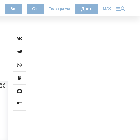
Вк
Ок
Дзен
Телеграмм
MAX