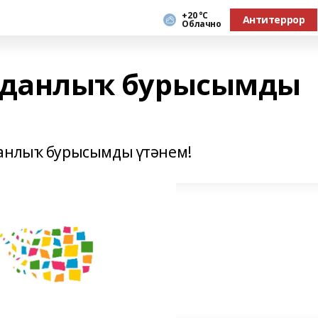
+20 °С
Антитеррор
Облачно
ажданлыҡ бурысымды
данлыҡ бурысымды үтәнем!