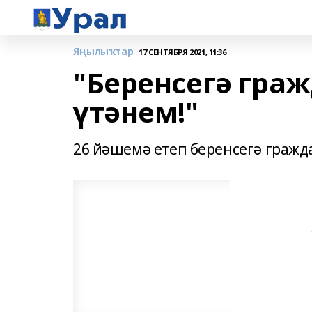
Яңылыҡтар
17 СЕНТЯБРЯ 2021, 11:36
"Беренсегә гр
үтәнем!"
26 йәшемә етеп беренсегә граж