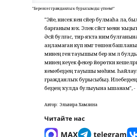
"Беренсегә гражданлыҡ бурысымды үтәнем!"
"Эйе, нисек кенә сәйер булмаһа ла,
барғаным юҡ. Элек сәйәсәт менән ҡыҙ
Әсәй булғас, тирә-яҡта нимә булғанын
аңламаған күп нәмәгә төшөнә башланым.
минең генә тауышым бер нәмә лә бул
минең кеүек фекер йөрөткән кешеләргә әй
кемебеҙҙең тауышы мөһим. Һайлауға 
гражданлыҡ бурысыбыҙ. Илебеҙҙең 
беҙҙең ҡулда булыуына ышанам", - г
Автор:
Эльвира Хамзина
Читайте нас