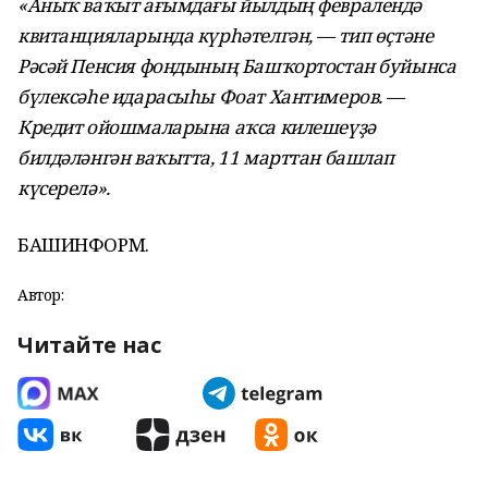
«Аныҡ ваҡыт ағымдағы йылдың февралендә
квитанцияларында күрһәтелгән, — тип өҫтәне
Рәсәй Пенсия фондының Башҡортостан буйынса
бүлексәһе идарасыһы Фоат Хантимеров. —
Кредит ойошмаларына аҡса килешеүҙә
билдәләнгән ваҡытта, 11 марттан башлап
күсерелә».
БАШИНФОРМ.
Автор:
Читайте нас