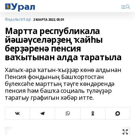
Яңылыҡтар
2 МАРТА 2022, 05:01
Мартта республикала
йәшәүселәрҙең ҡайһы
берҙәренә пенсия
ваҡытынан алда таратыла
Халыҡ-ара ҡатын-ҡыҙҙар көнө алдынан
Пенсия фондының Башҡортостан
бүлексәһе марттың тәүге көндәрендә
пенсия һәм башҡа социаль түләүҙәр
таратыу графигын хәбәр итте.