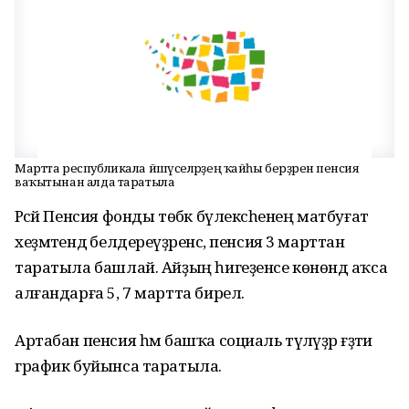
Мартта республикала йәшәүселәрҙең ҡайһы берҙәренә пенсия
ваҡытынан алда таратыла
Рәсәй Пенсия фонды төбәк бүлексәһенең матбуғат
хеҙмәтендә белдереүҙәренсә, пенсия 3 марттан
таратыла башлай. Айҙың һигеҙенсе көнөндә аҡса
алғандарға 5, 7 мартта бирелә.
Артабан пенсия һәм башҡа социаль түләүҙәр ғәҙәти
график буйынса таратыла.