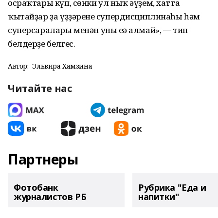
осраҡтары күп, сөнки ул ныҡ әүҙем, хатта
ҡытайҙар ҙа үҙҙәренең супердисциплинаһы һәм
суперсаралары менән уны еңә алмай», — тип
белдерҙе белгес.
Автор:
Эльвира Хамзина
Читайте нас
Партнеры
Фотобанк
Рубрика "Еда и
журналистов РБ
напитки"