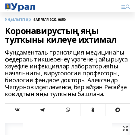
Яңылыҡтар
4 АПРЕЛЯ 2022, 06:50
Коронавирустың яңы
тулҡыны килеүе ихтимал
Фундаменталь трансляция медицинаһы
федераль тикшеренеү үҙәгенең айырыуса
хәүефле инфекциялар лабораторияһы
начальнигы, вирусология профессоры,
биология фәндәре докторы Александр
Чепурнов иҫәпләүенсә, бер айҙан Рәсәйҙә
ковидтың яңы тулҡыны башлана.