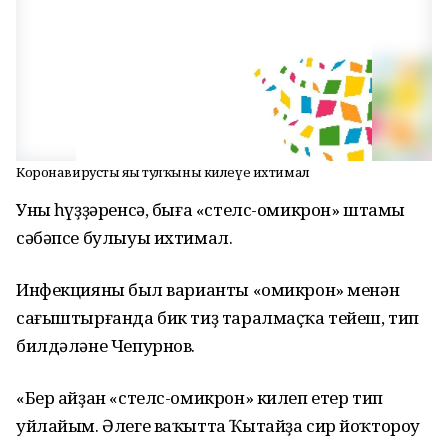
Коронавирустың яңы тулҡыны килеүе ихтимал
Уның һүҙҙәренсә, быға «стелс-омикрон» штамы
сәбәпсе булыуы ихтимал.
Инфекцияның был варианты «омикрон» менән
сағыштырғанда бик тиҙ таралмаҫҡа тейеш, тип
билдәләне Чепурнов.
«Бер айҙан «стелс-омикрон» килеп етер тип
уйлайым. Әлеге ваҡытта Ҡытайҙа сир йоҡтороу