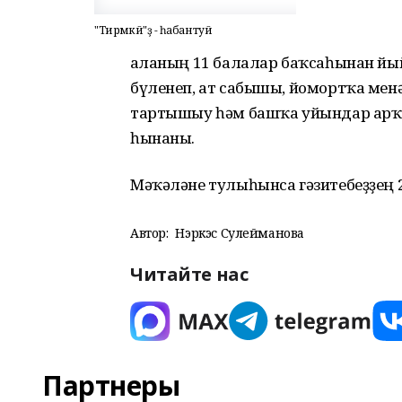
"Тирмәкәй"ҙә - һабантуй
Ҡаланың 11 балалар баҡсаһынан й
бүленеп, ат сабышы, йомортҡа менә
тартышыу һәм башҡа уйындар арҡы
һынаны.
Мәҡәләне тулыһынса гәзитебеҙҙең 
Автор:
Нэркэс Сулейманова
Читайте нас
Партнеры