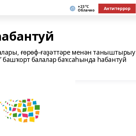
+23 °С
Антитеррор
Облачно
һабантуй
лары, ғөрөф-ғәҙәттәре менән таныштырыу
” башҡорт балалар баҡсаһында һабантуй