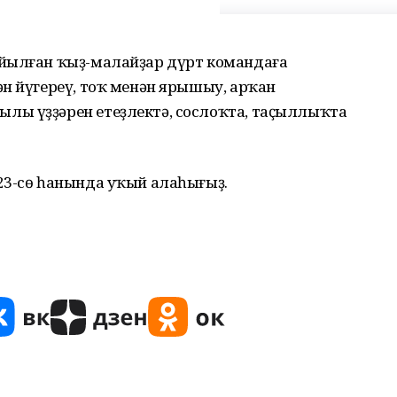
ыйылған ҡыҙ-малайҙар дүрт командаға
н йүгереү, тоҡ менән ярышыу, арҡан
лы үҙҙәрен етеҙлектә, сослоҡта, таҫыллыҡта
23-сө һанында уҡый алаһығыҙ.