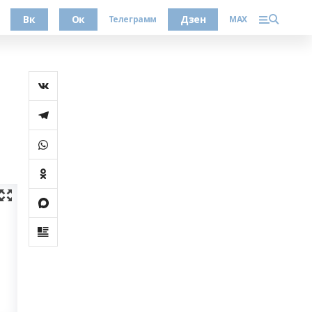
Вк
Ок
Дзен
Телеграмм
MAX