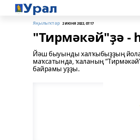
Яңылыҡтар
2 ИЮНЯ 2022, 07:17
"Тирмәкәй"ҙә - 
Йәш быуынды халҡыбыҙҙың йола
маҡсатында, ҡаланың “Тирмәкәй
байрамы уҙҙы.