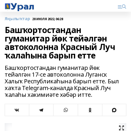
Яңылыҡтар
28 ИЮЛЯ 2022, 06:28
Башҡортостандан
гуманитар йөк тейәлгән
автоколонна Красный Луч
ҡалаһына барып етте
Башҡортостандан гуманитар йөк
тейәлгән 17-се автоколонна Луганск
Халыҡ Республикаһына барып етте. Был
хаҡта Telegram-каналда Красный Луч
ҡалаһы хакимиәте хәбәр итте.