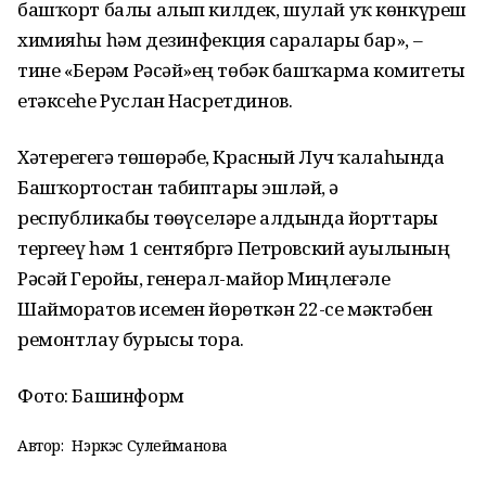
башҡорт балы алып килдек, шулай уҡ көнкүреш
химияһы һәм дезинфекция саралары бар», –
тине «Берҙәм Рәсәй»ҙең төбәк башҡарма комитеты
етәксеһе Руслан Насретдинов.
Хәтерегеҙгә төшөрәбеҙ, Красный Луч ҡалаһында
Башҡортостан табиптары эшләй, ә
республикабыҙ төҙөүселәре алдында йорттарҙы
тергеҙеү һәм 1 сентябргә Петровский ауылының
Рәсәй Геройы, генерал-майор Миңлеғәле
Шайморатов исемен йөрөткән 22-се мәктәбен
ремонтлау бурысы тора.
Фото: Башинформ
Автор:
Нэркэс Сулейманова