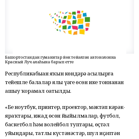
Башҡортостандан гуманитар йөк тейәлгән автоколонна
Красный Луч ҡалаһына барып етте
Республикабыҙҙан яҡын көндәрҙә асылырға
тейешле балалар ялы үҙәге өсөн ике тоннанан
ашыу ҡорамал оҙатылды.
«Беҙ ноутбук, принтер, проектор, мәктәп кәрәк-
яраҡтары, ижад өсөн йыйылмалар, футбол,
баскетбол һәм волейбол туптары, өҫтәл
уйындары, татлы күстәнәстәр, шул иҫәптән