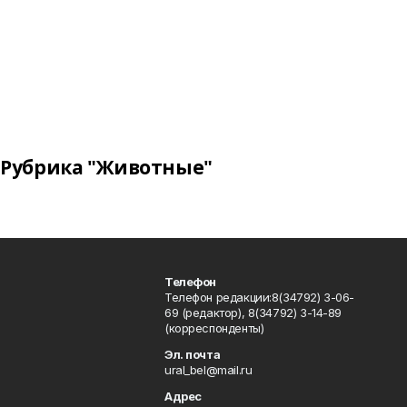
Рубрика "Животные"
Телефон
Телефон редакции:8(34792) 3-06-
69 (редактор), 8(34792) 3-14-89
(корреспонденты)
Эл. почта
ural_bel@mail.ru
Адрес