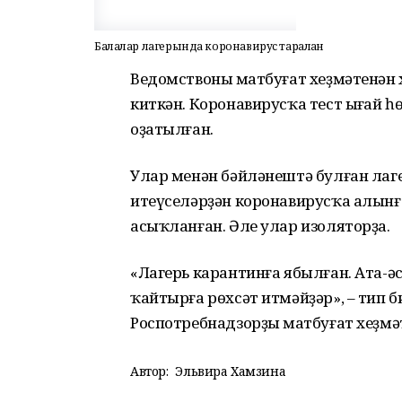
Балалар лагерында коронавирус таралған
Ведомствоның матбуғат хеҙмәтенән х
киткән. Коронавирусҡа тест ыңғай 
оҙатылған.
Улар менән бәйләнештә булған лаг
итеүселәрҙән коронавирусҡа алынғ
асыҡланған. Әле улар изоляторҙа.
«Лагерь карантинға ябылған. Ата-ә
ҡайтырға рөхсәт итмәйҙәр», – тип
Роспотребнадзорҙың матбуғат хеҙмә
Автор:
Эльвира Хамзина