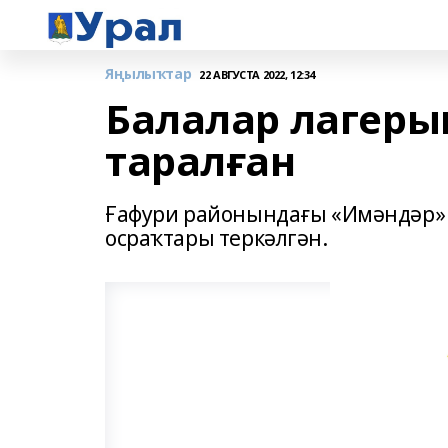
Яңылыҡтар
22 АВГУСТА 2022, 12:34
Балалар лагеры
таралған
Ғафури районындағы «Имәндәр» 
осраҡтары теркәлгән.