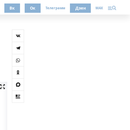
Вк
Ок
Дзен
Телеграмм
MAX