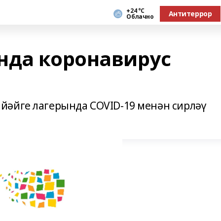
+24 °С
Антитеррор
Облачно
нда коронавирус
йәйге лагерында COVID-19 менән сирләү