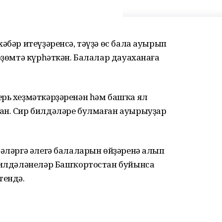
әбәр итеүҙәренсә, тәүҙә өс бала ауырып
һөҙөмтә күрһәткән. Балалар дауаханаға
ерь хеҙмәткәрҙәренән һәм башҡа ял
ан. Сир билдәләре булмаған ауырыуҙар
сәләргә әлегә балаларын өйҙәренә алып
 билдәләнеләр Башҡортостан буйынса
тендә.