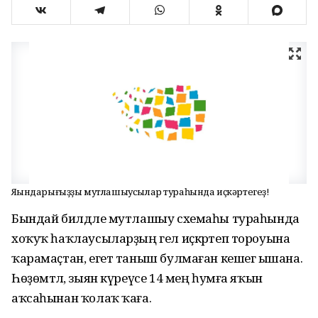
Яҡындарығыҙҙы мутлашыусылар тураһында иҫкәртегеҙ!
Бындай билдәле мутлашыу схемаһы тураһында
хоҡуҡ һаҡлаусыларҙың гел иҫкәртеп тороуына
ҡарамаҫтан, егет таныш булмаған кешегә ышана.
Һөҙөмтәлә, зыян күреүсе 14 мең һумға яҡын
аҡсаһынан ҡолаҡ ҡаға.