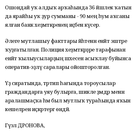
Ошондай уҡ алдыҡ арҡаһында 36 йәшлек ҡатын
да ярайһы уҡ ҙур сумманы - 90 мең һум аҡсаны
ялған банк хеҙмәткәренең иҫәбенә күсерә.
Әлеге мутлашыу факттары йәһәтенән енәйәт эштәре
ҡуҙғатылған. Полиция хеҙмәткәрҙәре тарафынан
енәйәт ҡылыусыларҙың шәхесен асыҡлау буйынса
оператив-эҙләү саралары ойошторолған.
Үҙ сиратында, тәртип һағында тороусылар
граждандарға уяу булырға, шикле әҙәмдәр менән
аралашмаҫҡа һәм был мутлыҡ тураһында яҡын
кешеләрен иҫкәртергә өндәй.
Гүзәл ДРОНОВА,