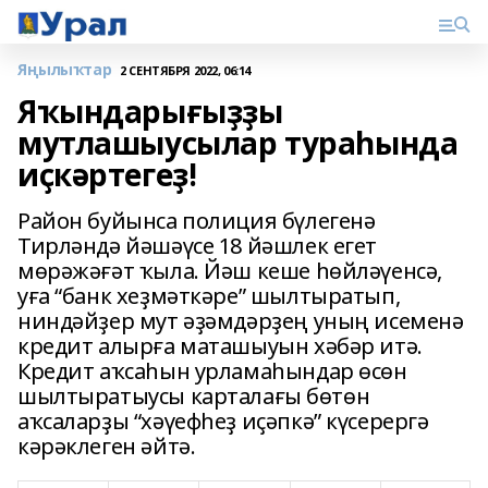
Яңылыҡтар
2 СЕНТЯБРЯ 2022, 06:14
Яҡындарығыҙҙы
мутлашыусылар тураһында
иҫкәртегеҙ!
Район буйынса полиция бүлегенә
Тирләндә йәшәүсе 18 йәшлек егет
мөрәжәғәт ҡыла. Йәш кеше һөйләүенсә,
уға “банк хеҙмәткәре” шылтыратып,
ниндәйҙер мут әҙәмдәрҙең уның исеменә
кредит алырға маташыуын хәбәр итә.
Кредит аҡсаһын урламаһындар өсөн
шылтыратыусы карталағы бөтөн
аҡсаларҙы “хәүефһеҙ иҫәпкә” күсерергә
кәрәклеген әйтә.