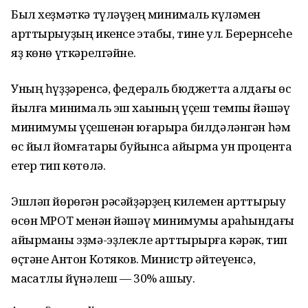
Был хеҙмәткә түләүҙең минималь күләмен
арттырыуҙың икенсе этабы, тине ул. Берернсеһе
яҙ көнө үткәрелгәйне.
Уның һүҙҙәренсә, федераль бюджетта алдағы өс
йылға минималь эш хаҡының үҫеш темпы йәшәү
минимумы үҫешенән юғарыраҡ билдәләнгән һәм
өс йыл йомғаҡтары буйынса айырма ун процентҡа
етер тип көтөлә.
Эшләп йөрөгән рәсәйҙәрҙең килемен арттырыу
өсөн МРОТ менән йәшәү минимумы араһындағы
айырманы эҙмә-эҙлекле арттырырға кәрәк, тип
өҫтәне Антон Котяков. Министр әйтеүенсә,
маҡсатлы йүнәлеш — 30% ашыу.