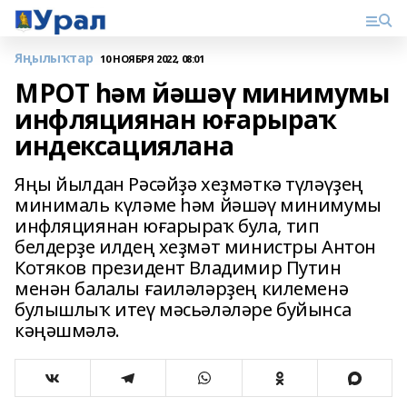
Яңылыҡтар
10 НОЯБРЯ 2022, 08:01
МРОТ һәм йәшәү минимумы
инфляциянан юғарыраҡ
индексациялана
Яңы йылдан Рәсәйҙә хеҙмәткә түләүҙең
минималь күләме һәм йәшәү минимумы
инфляциянан юғарыраҡ була, тип
белдерҙе илдең хеҙмәт министры Антон
Котяков президент Владимир Путин
менән балалы ғаиләләрҙең килеменә
булышлыҡ итеү мәсьәләләре буйынса
кәңәшмәлә.