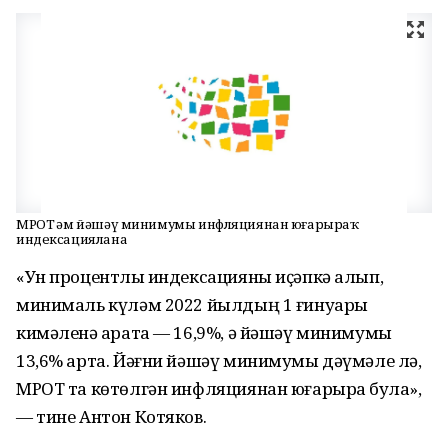
МРОТ һәм йәшәү минимумы инфляциянан юғарыраҡ
индексациялана
«Ун процентлыҡ индексацияны иҫәпкә алып,
минималь күләм 2022 йылдың 1 ғинуары
кимәленә ҡарата — 16,9%, ә йәшәү минимумы
13,6% арта. Йәғни йәшәү минимумы дәүмәле лә,
МРОТ та көтөлгән инфляциянан юғарыраҡ була»,
— тине Антон Котяков.