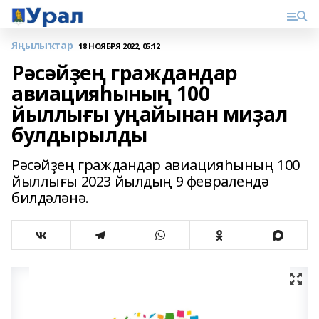
Яңылыҡтар
18 НОЯБРЯ 2022, 05:12
Рәсәйҙең граждандар
авиацияһының 100
йыллығы уңайынан миҙал
булдырылды
Рәсәйҙең граждандар авиацияһының 100
йыллығы 2023 йылдың 9 февралендә
билдәләнә.