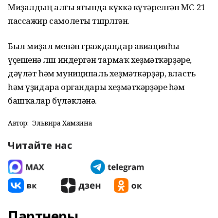
Миҙалдың алғы яғында күккә күтәрелгән МС-21
пассажир самолеты төшөрөлгән.
Был миҙал менән граждандар авиацияһы
үҫешенә өлөш индергән тармаҡ хеҙмәткәрҙәре,
дәүләт һәм муниципаль хеҙмәткәрҙәр, власть
һәм үҙидара органдары хеҙмәткәрҙәре һәм
башҡалар бүләкләнә.
Автор:
Эльвира Хамзина
Читайте нас
Партнеры