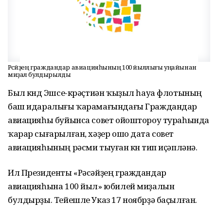
Рәсәйҙең граждандар авиацияһының 100 йыллығы уңайынан
миҙал булдырылды
Был көндө Эшсе-крәҫтиән ҡыҙыл һауа флотының
баш идаралығы ҡарамағындағы Граждандар
авиацияһы буйынса совет ойоштороу тураһында
ҡарар сығарылған, хәҙер ошо дата совет
авиацияһының рәсми тыуған көнө тип иҫәпләнә.
Ил Президенты «Рәсәйҙең граждандар
авиацияһына 100 йыл» юбилей миҙалын
булдырҙы. Тейешле Указ 17 ноябрҙә баҫылған.