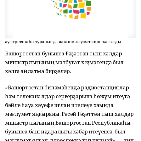
Һауа тревогаһы тураһында ялған мәғлүмәт кире ҡағылды
Башҡортостан буйынса Ғәҙәттән тыш хәлдәр
министрлығының матбуғат хеҙмәтендә был
хәлгә аңлатма бирҙеләр.
«Башҡортостан биләмәһендә радиостанциялар
һәм телеканалдар серверҙарына һөжүм итеүгә
бәйле һауа хәүефе иғлан ителеүе хаҡында
мәғлүмәт яңғыраны. Рәсәй Ғәҙәттән тыш хәлдәр
министрлығының Башҡортостан Республикаһы
буйынса баш идаралығы хәбәр итеүенсә, был
мәғлүмәт ялған, дөрөҫлөккә тап килмәй», — тип