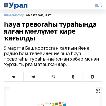
Яңылыҡтар
9 МАРТА 2023, 12:17
Һауа тревогаһы тураһында
ялған мәғлүмәт кире
ҡағылды
9 мартта Башҡортостан халҡын йәнә
радио һәм телевидение аша һауа
тревогаһы тураһында ялған хәбәр менән
ҡурҡытырға маташҡандар.