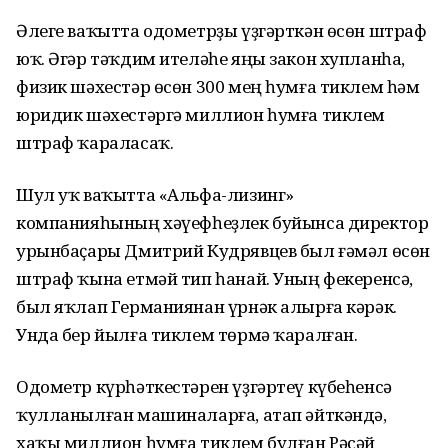
Әлеге ваҡытта одометрҙы үҙгәрткән өсөн штраф
юҡ. Әгәр тәҡдим ителәһе яңы закон хупланһа,
физик шәхестәр өсөн 300 мең һумға тиклем һәм
юридик шәхестәргә миллион һумға тиклем
штраф ҡараласаҡ.
Шул уҡ ваҡытта «Альфа-лизинг»
компанияһының хәүефһеҙлек буйынса директор
урынбаҫары Дмитрий Кудрявцев был ғәмәл өсөн
штраф ҡына етмәй тип һанай. Уның фекеренсә,
был яҡлап Германиянан үрнәк алырға кәрәк.
Унда бер йылға тиклем төрмә ҡаралған.
Одометр күрһәткестәрен үҙгәртеү күбеһенсә
ҡулланылған машиналарға, атап әйткәндә,
хаҡы миллион һумға тиклем булған Рәсәй