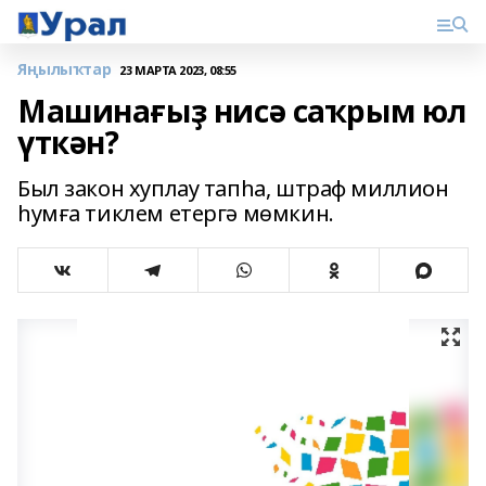
Яңылыҡтар
23 МАРТА 2023, 08:55
Машинағыҙ нисә саҡрым юл
үткән?
Был закон хуплау тапһа, штраф миллион
һумға тиклем етергә мөмкин.