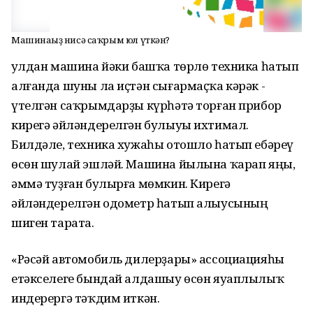
Машинағыҙ нисә саҡрым юл үткән?
Ҡулдан машина йәки башҡа төрлө техника һатып
алғанда шуны ла иҫтән сығармаҫҡа кәрәк -
үтелгән саҡрымдарҙы күрһәтә торған прибор
кирегә әйләндерелгән булыуы ихтимал.
Билдәле, техника хужаһы отошло һатып ебәреү
өсөн шулай эшләй. Машина йылына ҡарап яңы,
әммә туҙған булырға мөмкин. Кирегә
әйләндерелгән одометр һатып алыусының
шиген тарата.
«Рәсәй автомобиль дилерҙары» ассоциацияһы
етәкселеге бындай алдашыу өсөн яуаплылыҡ
индерергә тәҡдим иткән.