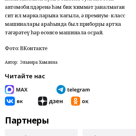
автомобилдәренә һәм бик ҡиммәт ҙаналмаған
сит ил маркаларына ҡағыла, ә премиум- класс
машиналары араһында был приборҙы артҡа
тәгәрәтеү һәр өсөнсө машинала осрай.
Фото: ВКонтакте
Автор:
Эльвира Хамзина
Читайте нас
Партнеры