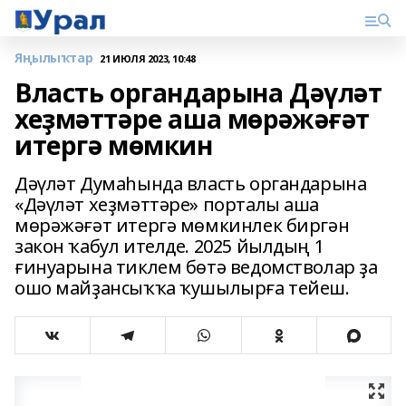
Яңылыҡтар
21 ИЮЛЯ 2023, 10:48
Власть органдарына Дәүләт
хеҙмәттәре аша мөрәжәғәт
итергә мөмкин
Дәүләт Думаһында власть органдарына
«Дәүләт хеҙмәттәре» порталы аша
мөрәжәғәт итергә мөмкинлек биргән
закон ҡабул ителде. 2025 йылдың 1
ғинуарына тиклем бөтә ведомстволар ҙа
ошо майҙансыҡҡа ҡушылырға тейеш.