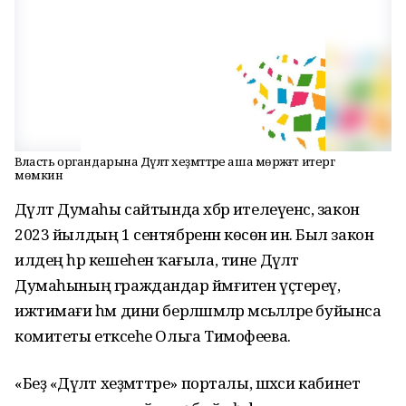
Власть органдарына Дәүләт хеҙмәттәре аша мөрәжәғәт итергә
мөмкин
Дәүләт Думаһы сайтында хәбәр ителеүенсә, закон
2023 йылдың 1 сентябренән көсөнә инә. Был закон
илдең һәр кешеһенә ҡағыла, тине Дәүләт
Думаһының граждандар йәмғиәтен үҫтереү,
ижтимағи һәм дини берләшмәләр мәсьәләләре буйынса
комитеты етәксеһе Ольга Тимофеева.
«Беҙ «Дәүләт хеҙмәттәре» порталы, шәхси кабинет