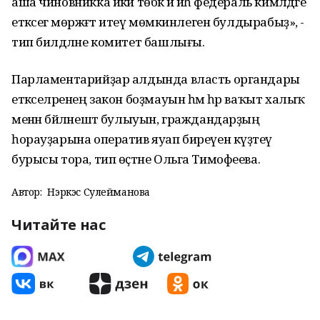
аша чиновникка йәки төбәк йә иһә федераль кимәлдәге
етәксегә мөрәжәғәт итеү мөмкинлеген булдырабыҙ», -
тип билдәләне комитет башлығы.
Парламентарийҙар алдында власть органдары
етәкселәренең закон боҙмауын һәм һәр ваҡыт халыҡ
менән бәйләнештә булыуын, граждандарҙың
һорауҙарына оператив яуап биреүен күҙәтеү
бурысы тора, тип өҫтәне Ольга Тимофеева.
Автор:
Нэркэс Сулейманова
Читайте нас