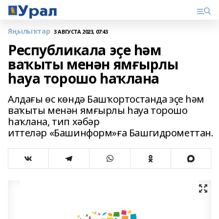
Яңылыҡтар
3 АВГУСТА 2023, 07:43
Республикала эҫе һәм
ваҡыты менән ямғырлы
һауа торошо һаҡлана
Алдағы өс көндә Башҡортостанда эҫе һәм
ваҡыты менән ямғырлы һауа торошо
һаҡлана, тип хәбәр
иттеләр «Башинформ»ға Башгидрометтан.