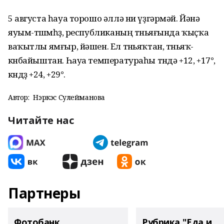
5 августа һауа торошо әллә ни үҙгәрмәй. Йәнә
яуым-төшөмһөҙ, республиканың төньяғында ҡыҫҡа
ваҡытлы ямғыр, йәшен. Ел төньяҡтан, төньяҡ-
көнбайыштан. Һауа температураһы төндә +12, +17°,
көндөҙ +24, +29°.
Автор:
Нэркэс Сулейманова
Читайте нас
Партнеры
Фотобанк
Рубрика "Еда и