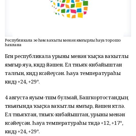
Республикала эҫе һәм ваҡыты менән ямғырлы һауа торошо
һаҡлана
Бөгөн республикала урыны менән ҡыҫҡа ваҡытлы
ямғыр яуа, көндөҙ йәшен. Ел төньяҡ-көнбайыштан
талғын, көндөҙ көсәйеүсән. Һауа температураһы
көндөҙ +24, +29°.
4 августа яуым-төшөм булмай, Башҡортостандың
төньяғында ҡыҫҡа ваҡытлы ямғыр, йәшен көтөлә.
Ел төньяҡтан, төньяҡ-көнбайыштан, урыны менән
көсәйеүсән. Һауа температураһы төндә +12, +17°,
көндөҙ +24, +29°.