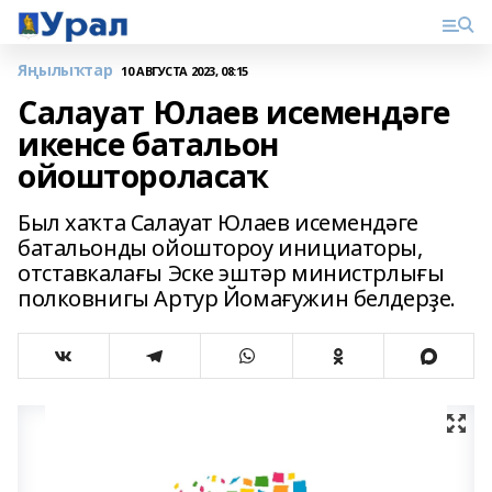
Яңылыҡтар
10 АВГУСТА 2023, 08:15
Салауат Юлаев исемендәге
икенсе батальон
ойоштороласаҡ
Был хаҡта Салауат Юлаев исемендәге
батальонды ойоштороу инициаторы,
отставкалағы Эске эштәр министрлығы
полковнигы Артур Йомағужин белдерҙе.