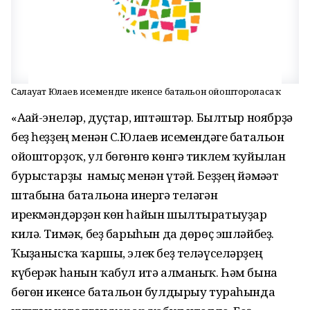
Салауат Юлаев исемендәге икенсе батальон ойоштороласаҡ
«Ағай-энеләр, дуҫтар, иптәштәр. Былтыр ноябрҙә
беҙ һеҙҙең менән С.Юлаев исемендәге батальон
ойошторҙоҡ, ул бөгөнгө көнгә тиклем ҡуйылған
бурыстарҙы намыҫ менән үтәй. Беҙҙең йәмәғәт
штабына батальонға инергә теләгән
ирекмәндәрҙән көн һайын шылтыратыуҙар
килә. Тимәк, беҙ барыһын да дөрөҫ эшләйбеҙ.
Ҡыҙғанысҡа ҡаршы, элек беҙ теләүселәрҙең
күберәк һанын ҡабул итә алманыҡ. Һәм бына
бөгөн икенсе батальон булдырыу тураһында