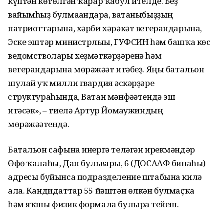
күптән көтөлгән ҡарар ҡабул ителде. Беҙ
вайымһыҙ булмағандарға, ватаныбыҙҙың
патриоттарына, хәрби хәрәкәт ветерандарына,
Эске эштәр министрлығы, ГУФСИН һәм башҡа көс
ведомстволары хеҙмәткәрҙәренә һәм
ветерандарына мөрәжәғәт итәбеҙ. Яңы батальон
шулай уҡ милли гвардия ғәскәрҙәре
структураһында, Ватан мәнфәғәтендә эш
итәсәк», – тиелә Артур Йомағужиндың
мөрәжәғәтендә.
Батальон сафына инергә теләгән ирекмәндәр
Өфө ҡалаһы, Дан бульвары, 6 (ДОСААФ бинаһы)
адресы буйынса подразделение штабына килә
ала. Кандидаттар 55 йәштән өлкән булмаҫҡа
һәм яҡшы физик формала булырға тейеш.