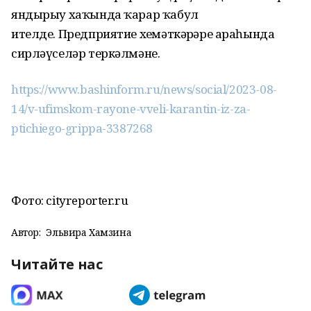
яндырыу хаҡында ҡарар ҡабул
ителде. Предприятие хеҙмәткәрҙәре араһында
сирләүселәр теркәлмәне.
https://www.bashinform.ru/news/social/2023-08-
14/v-ufimskom-rayone-vveli-karantin-iz-za-
ptichiego-grippa-3387268
Фото: cityreporter.ru
Автор:
Эльвира Хамзина
Читайте нас