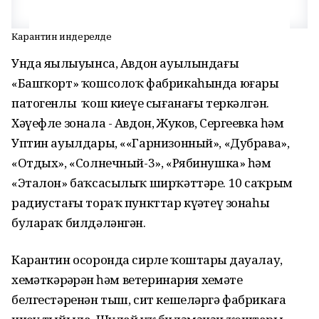
Карантин индерелде
Унда яҙылыуынса, Авдон ауылындағы
«Башҡорт» ҡошсолоҡ фабрикаһында юғары
патогенлы ҡош киҙеүе сығанағы теркәлгән.
Хәүефле зонала - Авдон, Жуков, Сергеевка һәм
Уптин ауылдары, ««Гарнизонный», «Дубрава»,
«Отдых», «Солнечный-3», «Рябинушка» һәм
«Эталон» баҡсасылыҡ ширҡәттәре. 10 саҡрым
радиустағы тораҡ пункттар күҙәтеү зонаһы
булараҡ билдәләнгән.
Карантин осоронда сирле ҡоштарҙы дауалау,
хеҙмәткәрҙәрҙән һәм ветеринария хеҙмәте
белгестәренән тыш, сит кешеләргә фабрикаға