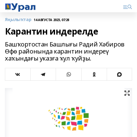
Яңылыҡтар
14 АВГУСТА 2023, 07:28
Карантин индерелде
Башҡортостан Башлығы Радий Хәбиров
Өфө районында карантин индереү
хаҡындағы указға ҡул ҡуйҙы.