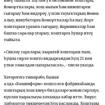
инеү тыйыла. Шулай уҡ биләмәнән ҡоштарҙы,
йомортҡаларҙы, ҡош аҙығын һәм инвентарен
сығарыу һәм индереү, үлгән тауыҡтарҙың йөнөн
алыу, инкубаторға йомортҡалар һалыу, йорт
ҡоштарын урамға сығарыу, йәрминкәләр һәм
башҡа саралар уҙғарыу, ҡоштарға һунар итеү
тыйыла.
«Сикләү саралары, ҡырағай ҡоштарҙан тыш,
һуңғы сирле ҡошто яндырғандан һуң 21 көн
үткәс ғәмәлдән сығарыласаҡ», - тиелә указда.
Хәтерегеҙгә төшөрәбеҙ, бынан
алда «Башинформ» ҡошсолоҡ фабрикаһында
ҡоштарҙың ҡош киҙеүе билдәләре менән сирләүе,
күпләп ҡырылыуы хаҡында хәбәр итте. Вирус
лаборатор тикшереүҙән һуң раҫланды. Ҡоштарҙы