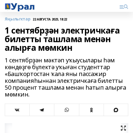
Яңылыҡтар
22 АВГУСТА 2023, 18:22
1 сентябрҙән электричкаға
билетты ташлама менән
алырға мөмкин
1 сентябрҙән мәктәп уҡыусылары һәм
көндөҙгө бүлектә уҡыған студенттар
«Башҡортостан ҡала яны пассажир
компанияһы»нан электричкаға билетты
50 процент ташлама менән һатып алырға
мөмкин.