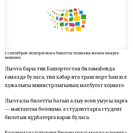
1 сентябрҙән электричкаға билетты ташлама менән алырға
мөмкин
Льгота бары тик Башҡортостан биләмәһендә
ғәмәлдә буласаҡ, тип хәбәр итә транспорт һәм юл
хужалығы министрлығының матбуғат хеҙмәте.
Льготалы билетты һатып алыу өсөн уҡыусыларға
— мәктәптән белешмә, ә студенттарға студент
билетын күрһәтергә кәрәк буласаҡ.
Белешмәлә (студент билетында) мотлаҡ рәүештә