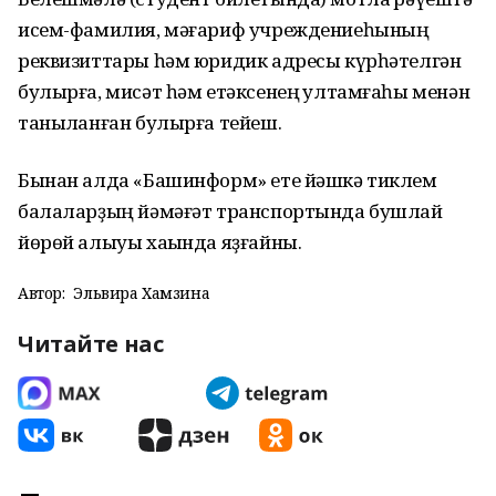
исем-фамилия, мәғариф учреждениеһының
реквизиттары һәм юридик адресы күрһәтелгән
булырға, мисәт һәм етәксенең ҡултамғаһы менән
таныҡланған булырға тейеш.
Бынан алда «Башинформ» ете йәшкә тиклем
балаларҙың йәмәғәт транспортында бушлай
йөрөй алыуы хаҡында яҙғайны.
Автор:
Эльвира Хамзина
Читайте нас