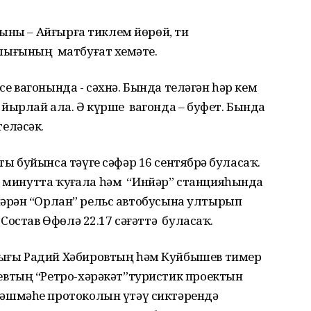
ыны – Айғырға тиклем йөрөй, ти
ығының матбуғат хеҙмәте.
е вагонында - сәхнә. Бында теләгән һәр кем
ырлай ала. Ә күрше вагонда – буфет. Бында
еләсәк.
буйынса тәүге сәфәр 16 сентябрҙә буласаҡ.
8 минутта ҡуҙғала һәм “Инйәр” станцияһында
нйәрҙән “Орлан” рельс автобусына ултырып
Состав Өфөлә 22.17 сәғәттә буласаҡ.
ғы Радий Хәбировтың һәм Куйбышев тимер
втың “Ретро-хәрәкәт”туристик проектын
әшмәһе протоколын үтәү сиктәрендә