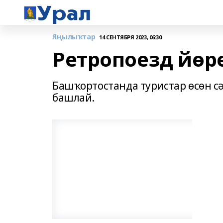
Яңылыҡтар
14 СЕНТЯБРЯ 2023, 06:30
Ретропоезд йөр
Башҡортостанда туристар өсөн 
башлай.