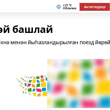
+21 °С
Антитеррор
Облачно
өй башлай
сәхнә менән йыһазландырылған поезд йөрө