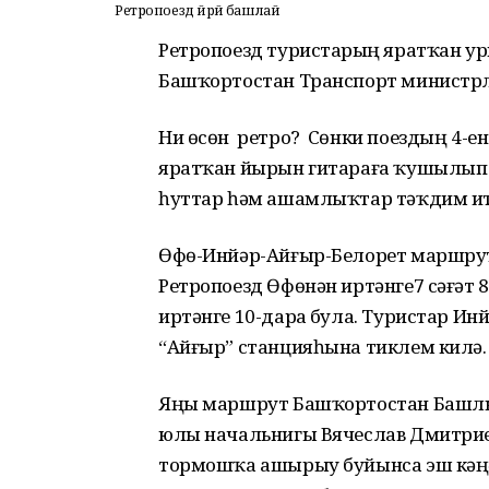
Ретропоезд йөрөй башлай
Ретропоезд туристарҙың яратҡан ур
Башҡортостан Транспорт министрл
Ни өсөн ретро? Сөнки поездың 4-енс
яратҡан йырын гитараға ҡушылып й
һуттар һәм ашамлыҡтар тәҡдим ит
Өфө-Инйәр-Айғыр-Белорет маршруты 
Ретропоезд Өфөнән иртәнге7 сәғәт 
иртәнге 10-дарҙа була. Туристар И
“Айғыр” станцияһына тиклем килә. 
Яңы маршрут Башҡортостан Башлы
юлы начальнигы Вячеслав Дмитрие
тормошҡа ашырыу буйынса эш кәң