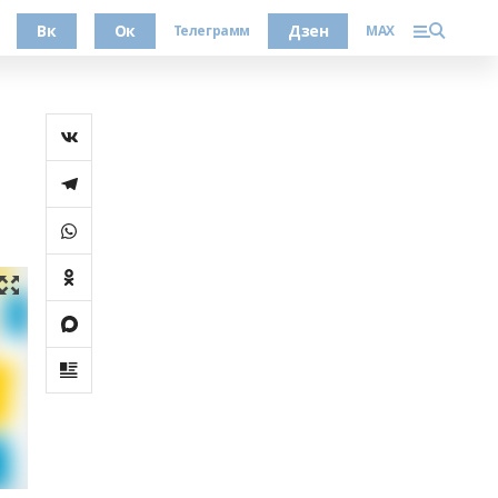
Вк
Ок
Дзен
Телеграмм
MAX
й