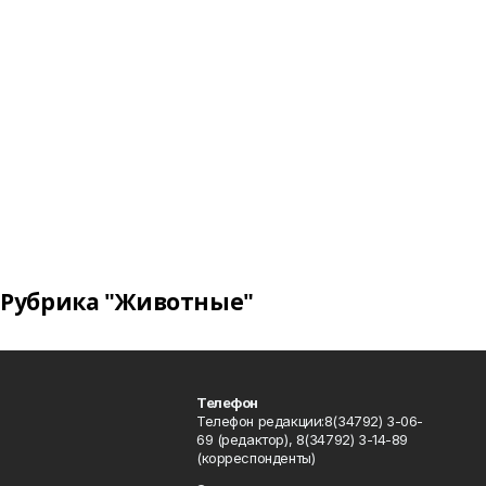
Рубрика "Животные"
Телефон
Телефон редакции:8(34792) 3-06-
69 (редактор), 8(34792) 3-14-89
(корреспонденты)