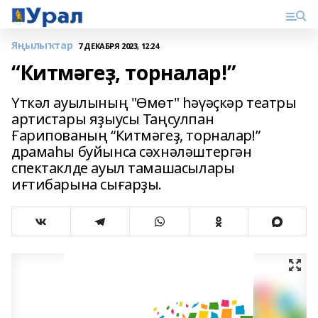
Яңылыҡтар
7 ДЕКАБРЯ 2023, 12:24
“Китмәгеҙ, торналар!”
Үткәл ауылының "Ѳмѳт" һәүәҫкәр театры
артистары яҙыусы Таңсулпан
Ғарипованың “Китмәгеҙ, торналар!”
драмаһы буйынса сәхнәләштергән
спектаклде ауыл тамашасылары
иғтибарына сығарҙы.