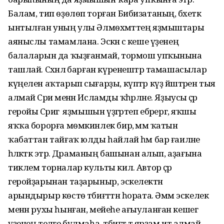
Балам, тип ѳҙѳлѳп торған Бибизатаның, бәхеткә
ынтылған уның улы Әлмѳхәмәттең яҙмыштары
аяныслы тамамлана. Эскән әсә кеше үҙенең
балаларын да ҡыҙғанмай, тормош упҡынына
ташлай. Сәхнәлә барған күренештәр тамашасылар
күңелен аҡтарып сығарҙы, күптәр күҙ йәштәрен тыя
алмай Сәриә менән Исламды ҡәһәрләне. Яҙыусы әҫәр
геройы Сәриәгә яҙмышын үҙгәртеп ебәрергә, яҡшы
яҡҡа борорға мѳмкинлек бирә, әммә ҡатын
ҡабаттан тайғаҡ юлды һайлай һәм бар ғаиләне
һәләкәткә этәрә. Драманың башынан алып, аҙағына
тиклем торналар культы килә. Автор әҫәр
геройҙарынан таҙарыныр, эскелектән
арындырыр кѳстѳ тәбиғәттән һората. Әммә эскелек
менән рухы һынған, мейеһе ағыуланған кешегә
үҙенең теләге булмаһа, тәбиғәт тә ярҙам итә алмай.