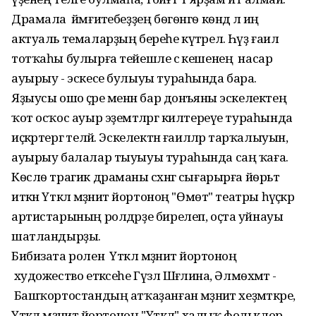
Драмала йәмғиәтебеҙҙең бѳгѳнгѳ кѳндә лә иң
актуаль темаларҙың береһе күтәрелә. Һүҙ ғаилә
тотҡаһы булырға тейешле әсә кешенең насар
ауырыу - эскесе булыуы тураһында бара.
Яҙыусы ошо әҫәре менән бар донъяны эскелектең
ҡот осҡос ауыр эҙемтәләргә килтереүе тураһында
иҫкәртергә теләй. Эскелектән ғаиләләр тарҡалыуын,
ауырыу балалар тыуыуы тураһында саң ҡаға.
Кѳслѳ трагик драманы сәхнәгә сығарырға йѳрьәт
иткән Үткәл мәҙәниәт йортоноң "Өмөт" театры һәүәҫкәр
артистарының ролдәрҙе бирелеп, оҫта уйнауы
шатландырҙы.
Бибизата ролен Үткәл мәҙәниәт йортоноң
художество етәксеһе Гүзәл Шәғәлина, Әлмѳхәмәт -
Башҡортостандың атҡаҙанған мәҙәниәт хеҙмәткәре,
Үткәл мәҙәниәт йортоноң "Үткәл" халыҡ фольклор