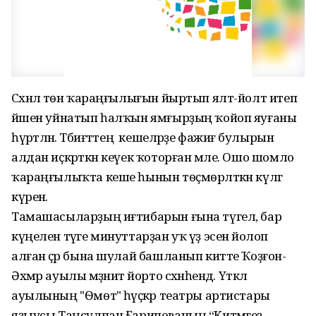
Сәхнәлә тѳн ҡараңғылығын йыртып ялт-йолт итеп
йәшен уйнатып һалҡын ямғырҙың ҡойоп яуғаны
һүрәтләнә. Тәбиғәттең кешеләрҙе фажиғә булырын
алдан иҫкәрткән кеүек ҡоторған мәле. Ошо шомло
ҡараңғылыҡта кеше һынын тѳҫмѳрләткән күләгә
күренә.
Тамашасыларҙың иғтибарын ғына түгел, бар
күңелен тәүге минуттарҙан уҡ үҙ эсенә йолоп
алған әҫәр бына шулай башланып китте Ҡоҙғон-
Әхмәр ауылы мәҙәниәт йорто сәхнәһендә. Үткәл
ауылының "Ѳмѳт" һәүәҫкәр театры артистары
яҙыусы Таңсулпан Ғарипованың “Китмәгеҙ,