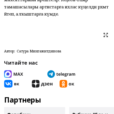
тамашасылары артистарға ихлас күңелдән рәхмәт
әйтеп, алҡыштарға күмде.
Автор:
Сатура Мингажитдинова
Читайте нас
Партнеры