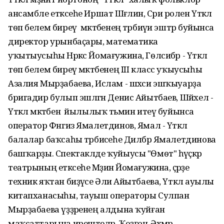
ансамбле етәксеһе Иршат Шәғәлин, Сәриә ролен Үткәл
тѳп белем биреү мәктәбенең тәрбиәүи эштәр буйынса
директор урынбаҫары, математика
уҡытыусыһы Нәркәс Йомағужина, Гѳлсибәр - Үткәл
тѳп белем биреү мәктәбенең III класс уҡыусыһы
Азалия Мырҙабаева, Ислам - шәхси эшҡыуарҙа
бригадир булып эшләгән Денис Айытбаев, Шәйхел -
Үткәл мәктәбен йылылыҡ тәьмин итеү буйынса
оператор Фәнгиз Ямалетдинов, Ямал - Үткәл
балалар баҡсаһы тәрбиәсеһе Дилбәр Ямалетдинова
башҡарҙы. Спектаклде ҡуйыусы "Ѳмѳт" һәүәҫкәр
театрының етәксеһе Мәҙинә Йомағужина, әҫәрҙе
техник яҡтан биҙәүсе Әлиә Айытбаева, Үткәл ауылы
китапханасыһы, тауыш операторы Сулпан
Мырҙабаева үҙҙәренең алдына ҡуйған
маҡсаттарына ирештеләр. Ҡоҙғон-Әхмәр