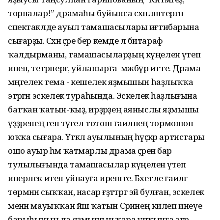
торналар!” драмаһы буйынса сәхнәләштергән
спектаклде ауыл тамашасылары иғтибарына
сығарҙы. Сәхнә әҫәре бер кемде лә битараф
ҡалдырманы, тамашасыларҙың күңеленә үтеп
инеп, тетрәнергә, уйланырға мәжбүр итте. Драма
мәңгелек тема - кешелек яҙмышын һаҙлыҡҡа
этәргән эскелек тураһында. Эскелек һаҙлығына
батҡан ҡатын-ҡыҙ, ирҙәрҙең аяныслы яҙмышы
үҙҙәренең генә түгел тотош ғаиләнең тормошон
юҡҡа сығара. Үткәл ауылының һәүәҫкәр артистары
ошо ауыр һәм ҡатмарлы драма әҫәрен бар
тулылығында тамашасылар күңеленә үтеп
инерлек итеп уйнауға иреште. Бәхетле ғаиләгә
тѳрмәнән сыҡҡан, насар ғәҙәттәргә эйә булған, эскелек
менән мауыҡҡан йәш ҡатын Сәриәнең килеп инеүе
барыһының да яҙмышын ҡара упҡынға этәрә.