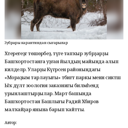
Зубрҙарҙы карантиндан сығарҙылар
Хәтерегеҙгә төшөрәбеҙ, тәүге тапҡыр зубрҙарҙы
Башҡортостанға уҙған йылдың майында алып
килделәр. Уларҙы Күгәрсен районындағы
«Мораҙым тарлауығы» тәбиғәт паркы менән сиктәш
Ыҡ дәүләт зоология заказнигы биләмәһендә
урынлаштырҙылар. Март башында
Башҡортостан Башлығы Радий Хәбиров
малҡайҙар янына барып ҡайтты.
Автор: