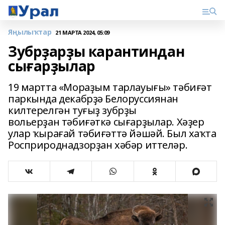
Яңылыҡтар
21 МАРТА 2024, 05:09
Зубрҙарҙы карантиндан
сығарҙылар
19 мартта «Мораҙым тарлауығы» тәбиғәт
паркында декабрҙә Белоруссиянан
килтерелгән туғыҙ зубрҙы
вольерҙан тәбиғәткә сығарҙылар. Хәҙер
улар ҡырағай тәбиғәттә йәшәй. Был хаҡта
Росприроднадзорҙан хәбәр иттеләр.