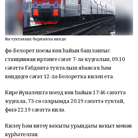
Яңы туҡталыш барлыҡҡа килде
Өфө-Белорет поезы көн һайын башланғыс
станциянан иртәнге сәғәт 7-лә ҡуҙғалып, 09.10
сәғәттә Ғәбдөктә туҡталыш яһаясаҡ һәм
көндөҙгө сәғәт 12-лә Белоретҡа килеп етә.
Кире йүнәлештә поезд көн һайын 17:46 сәғәттә
ҡуҙғала, 73-сө саҡрымда 20.19 сәғәттә туҡтай,
Өфөгә 22.19 сәғәттә килә.
Килеү һәм китеү ваҡыты урындағы ваҡыт менән
күрһәтелгән.