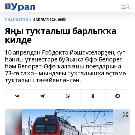
Яңылыҡтар
9 АПРЕЛЯ 2024, 09:50
Яңы туҡталыш барлыҡҡа
килде
10 апрелдән Ғәбдөктә йәшәүселәрҙең күп
һанлы үтенестәре буйынса Өфө-Белорет
һәм Белорет-Өфө ҡала яны поездарына
73-сө саҡрымындағы туҡталышҡа өҫтәмә
туҡталыш тәғәйенләнгән.