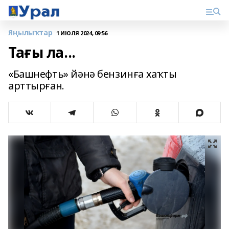
Яңылыҡтар
1 ИЮЛЯ 2024, 09:56
Тағы ла...
«Башнефть» йәнә бензинға хаҡты
арттырған.