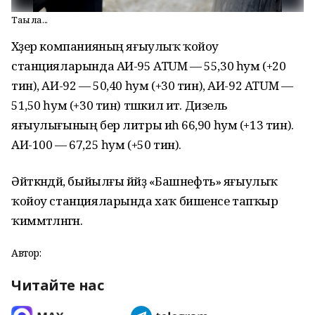
Тағы ла...
Хәҙер компанияның яғыулыҡ ҡойоу
станцияларында АИ-95 ATUM — 55,30 һум (+20
тин), АИ-92 — 50,40 һум (+30 тин), АИ-92 ATUM —
51,50 һум (+30 тин) тәшкил итә. Дизель
яғыулығының бер литры иһә 66,90 һум (+13 тин).
АИ-100 — 67,25 һум (+50 тин).
Әйткәндәй, быйылғы йәйҙә «Башнефть» яғыулыҡ
ҡойоу станцияларында хаҡ бишенсе тапҡыр
ҡиммәтләнгән.
Автор:
Читайте нас