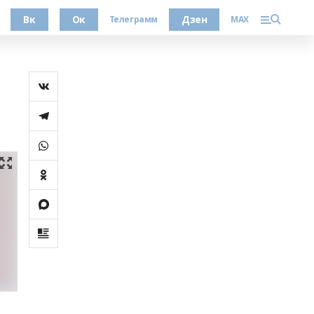
Вк
Ок
Дзен
Телеграмм
MAX