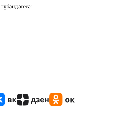
 түбәндәгесә: