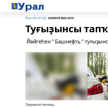
Яңылыҡтар
20 ИЮЛЯ 2024, 20:19
Туғыҙынсы тапҡы
Йәйгеһен " Башнефть " туғыҙынс
Туғыҙынсы тапҡыр...