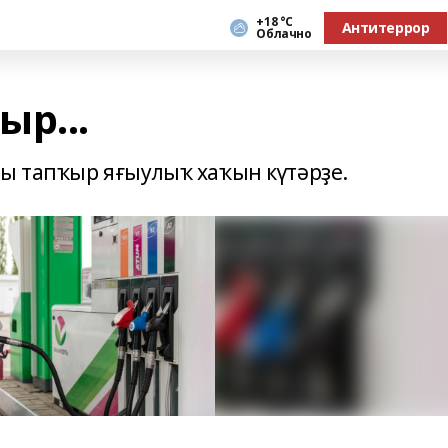
+18 °С
Антитеррор
Облачно
р...
ы тапҡыр яғыулыҡ хаҡын күтәрҙе.