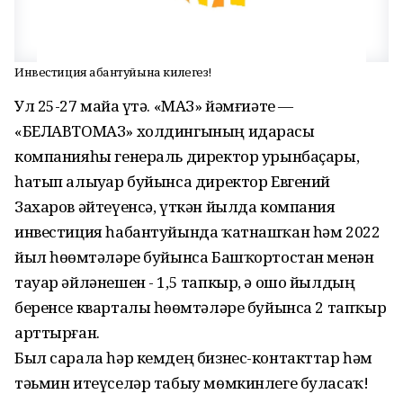
Инвестиция һабантуйына килегез!
Ул 25-27 майҙа үтә. «МАЗ» йәмғиәте —
«БЕЛАВТОМАЗ» холдингының идарасы
компанияһы генераль директор урынбаҫары,
һатып алыуҙар буйынса директор Евгений
Захаров әйтеүенсә, үткән йылда компания
инвестиция һабантуйында ҡатнашҡан һәм 2022
йыл һөҙөмтәләре буйынса Башҡортостан менән
тауар әйләнешен - 1,5 тапкыр, ә ошо йылдың
беренсе кварталы һөҙөмтәләре буйынса 2 тапҡыр
арттырған.
Был сарала һәр кемдең бизнес-контакттар һәм
тәьмин итеүселәр табыу мөмкинлеге буласаҡ!