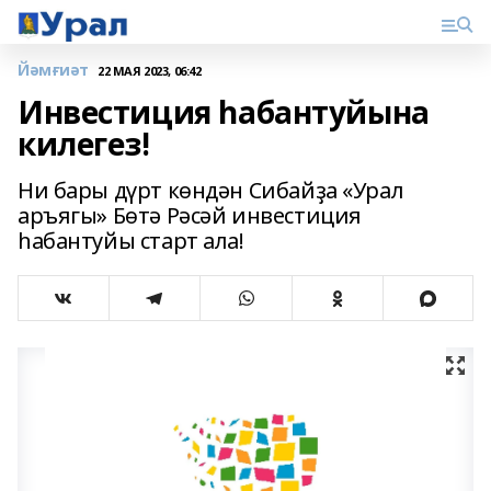
Йәмғиәт
22 МАЯ 2023, 06:42
Инвестиция һабантуйына
килегез!
Ни бары дүрт көндән Сибайҙа «Урал
аръягы» Бөтә Рәсәй инвестиция
һабантуйы старт ала!