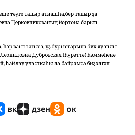
ше тәүге тапҡыр ҡатнашһа,бер тапҡыр ҙа
ьевна Церковникованың йортона барып
 һәр ваҡыттағыса, үҙ бурыстарына бик яуаплы
а Леонидовна Дубровская (һүрәттә) һәммәһенә
әй, һайлау участкаһы ла байрамса биҙәлгән.