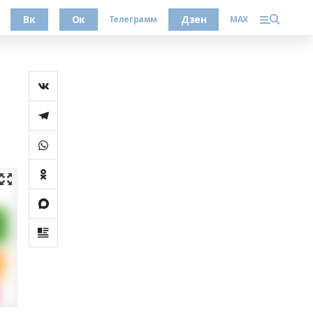
Вк
Ок
Дзен
Телеграмм
MAX