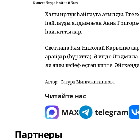
Киләсәгебеҙҙе һайлайбыҙ!
Халыҡ иртүк һайлауға ағылды. Ете ке
һайлауҙы ҡалдымаған Анна Григор
һайлаттылар.
Светлана һәм Николай Карьенколар,
ҡарайҙар (һүрәттә). Ә инде Людмил
лә яҡшы кәйеф өҫтәп китте. Әйткәнд
Автор:
Сатура Мингажитдинова
Читайте нас
Партнеры