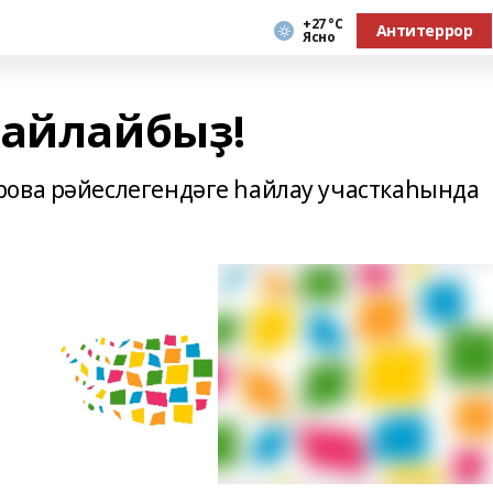
+27 °С
Антитеррор
Ясно
һайлайбыҙ!
рова рәйеслегендәге һайлау участкаһында