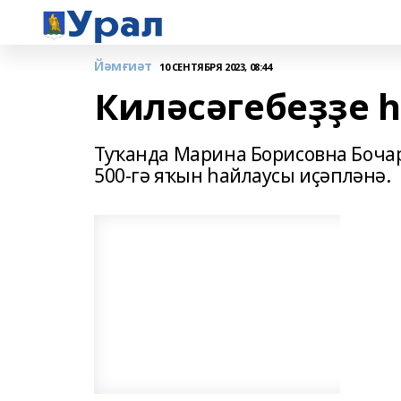
Йәмғиәт
10 СЕНТЯБРЯ 2023, 08:44
Киләсәгебеҙҙе 
Туҡанда Марина Борисовна Боча
500-гә яҡын һайлаусы иҫәпләнә.