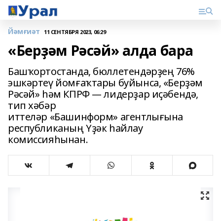
Йәмғиәт
11 СЕНТЯБРЯ 2023, 06:29
«Берҙәм Рәсәй» алда бара
Башҡортостанда, бюллетендәрҙең 76%
эшкәртеү йомғаҡтары буйынса, «Берҙәм
Рәсәй» һәм КПРФ — лидерҙар иҫәбендә,
тип хәбәр
иттеләр «Башинформ» агентлығына
республиканың Үҙәк һайлау
комиссияһынан.