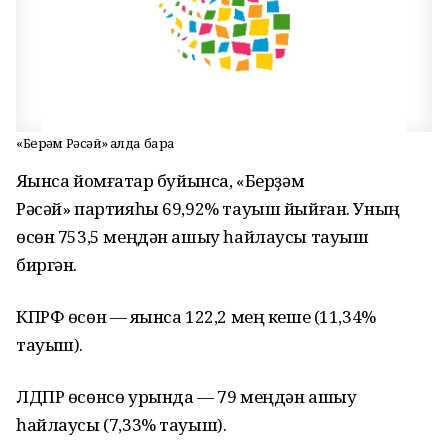
«Берҙәм Рәсәй» алда бара
Яҡынса йомғаҡтар буйынса, «Берҙәм
Рәсәй» партияһы 69,92% тауыш йыйған. Уның
өсөн 753,5 меңдән ашыу һайлаусы тауыш
биргән.
КПРФ өсөн — яҡынса 122,2 мең кеше (11,34%
тауыш).
ЛДПР өсөнсө урында — 79 меңдән ашыу
һайлаусы (7,33% тауыш).