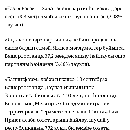
«Ғәҙел Рәсәй — Хәҡиҡәт өсөн» партияһы вәкилдәре
өсөн 76,3 мең самаһы кеше тауыш биргән (7,08%
тауыш).
«Яңы кешеләр» партияһы әле биш процентлыҡ
сиккә барып етмәй. Яҡынса мәғлүмәттәр буйынса,
Башҡортостанда 37,2 меңдән ашыу һайлаусы ошо
партияны һайлаған (3,46% тауыш).
«Башинформ» хәбәр иткәнсә, 10 сентябрҙә
Башҡортостанда Дәүләт Йыйылышы —
Ҡоролтайға биш йылға 110 депутат һайланды.
Бынан тыш, Межгорье ябыҡ административ-
территориаль берәмеге советына, Шишмә һәм
Приют ҡасаба советтарына һайлау, шулай уҡ
республиканың 772 ауыл биләмәһе советы